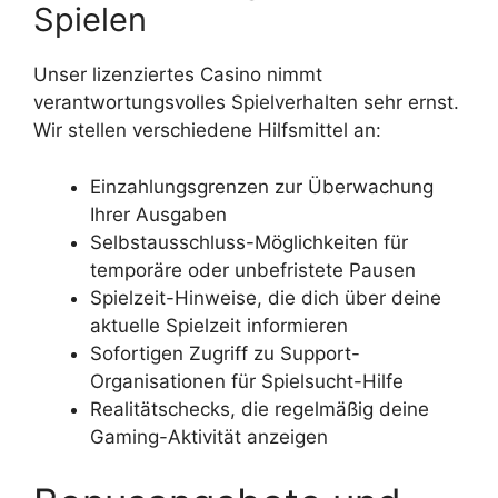
Spielen
Unser lizenziertes Casino nimmt
verantwortungsvolles Spielverhalten sehr ernst.
Wir stellen verschiedene Hilfsmittel an:
Einzahlungsgrenzen zur Überwachung
Ihrer Ausgaben
Selbstausschluss-Möglichkeiten für
temporäre oder unbefristete Pausen
Spielzeit-Hinweise, die dich über deine
aktuelle Spielzeit informieren
Sofortigen Zugriff zu Support-
Organisationen für Spielsucht-Hilfe
Realitätschecks, die regelmäßig deine
Gaming-Aktivität anzeigen