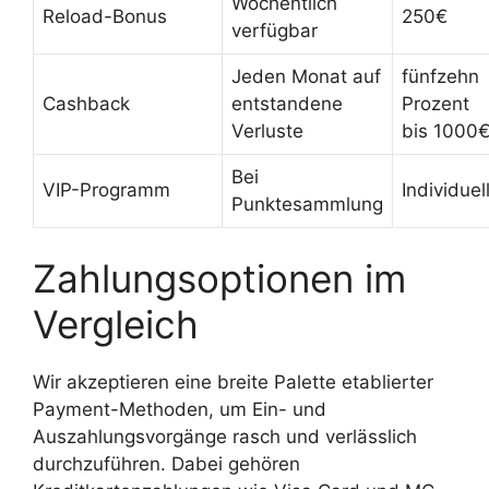
Wöchentlich
Reload-Bonus
250€
verfügbar
Jeden Monat auf
fünfzehn
Cashback
entstandene
Prozent
Verluste
bis 1000
Bei
VIP-Programm
Individuel
Punktesammlung
Zahlungsoptionen im
Vergleich
Wir akzeptieren eine breite Palette etablierter
Payment-Methoden, um Ein- und
Auszahlungsvorgänge rasch und verlässlich
durchzuführen. Dabei gehören