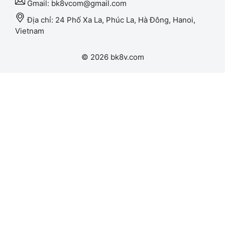
Gmail:
bk8vcom@gmail.com
Địa chỉ:
24 Phố Xa La, Phúc La, Hà Đông, Hanoi,
Vietnam
© 2026 bk8v.com