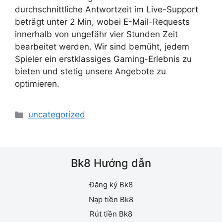
durchschnittliche Antwortzeit im Live-Support
beträgt unter 2 Min, wobei E-Mail-Requests
innerhalb von ungefähr vier Stunden Zeit
bearbeitet werden. Wir sind bemüht, jedem
Spieler ein erstklassiges Gaming-Erlebnis zu
bieten und stetig unsere Angebote zu
optimieren.
Danh
uncategorized
mục
Bk8 Hướng dẫn
Đăng ký Bk8
Nạp tiền Bk8
Rút tiền Bk8