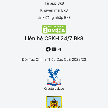
Tải app Bk8
Khuyến mãi Bk8
Link đăng nhập Bk8
Liên hệ CSKH 24/7 Bk8
#
YouTube
Telegram
Đối Tác Chính Thức Các CLB 2022/23
Crystalpalace