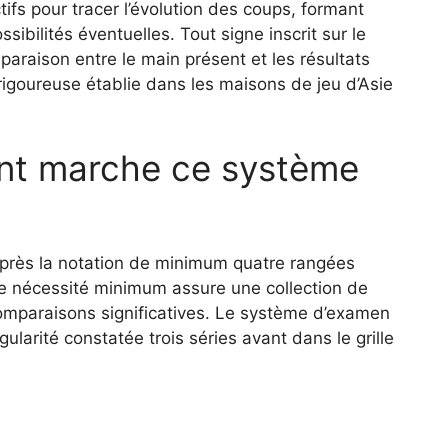
ifs pour tracer l’évolution des coups, formant
ibilités éventuelles. Tout signe inscrit sur le
paraison entre le main présent et les résultats
goureuse établie dans les maisons de jeu d’Asie
t marche ce système
près la notation de minimum quatre rangées
te nécessité minimum assure une collection de
comparaisons significatives. Le système d’examen
gularité constatée trois séries avant dans le grille