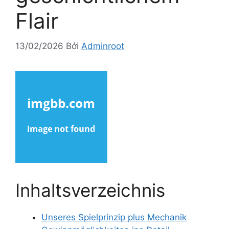
Flair
13/02/2026
Bởi
Adminroot
Inhaltsverzeichnis
Unseres Spielprinzip plus Mechanik