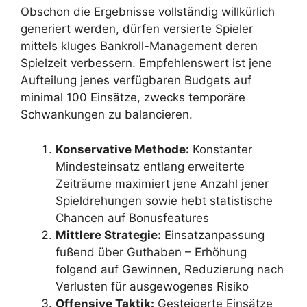
Obschon die Ergebnisse vollständig willkürlich
generiert werden, dürfen versierte Spieler
mittels kluges Bankroll-Management deren
Spielzeit verbessern. Empfehlenswert ist jene
Aufteilung jenes verfügbaren Budgets auf
minimal 100 Einsätze, zwecks temporäre
Schwankungen zu balancieren.
Konservative Methode:
Konstanter
Mindesteinsatz entlang erweiterte
Zeiträume maximiert jene Anzahl jener
Spieldrehungen sowie hebt statistische
Chancen auf Bonusfeatures
Mittlere Strategie:
Einsatzanpassung
fußend über Guthaben – Erhöhung
folgend auf Gewinnen, Reduzierung nach
Verlusten für ausgewogenes Risiko
Offensive Taktik:
Gesteigerte Einsätze