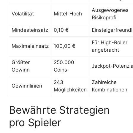
Ausgewogenes
Volatilität
Mittel-Hoch
Risikoprofil
Mindesteinsatz
0,10 €
Einsteigerfreundl
Für High-Roller
Maximaleinsatz
100,00 €
angebracht
Größter
250.000
Jackpot-Potenzia
Gewinn
Coins
243
Zahlreiche
Gewinnlinien
Möglichkeiten
Kombinationen
Bewährte Strategien
pro Spieler