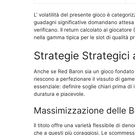
L’ volatilità del presente gioco è categor
guadagni significative domandano attesa 
verificano. Il return calcolato al giocator
nella gamma tipica per le slot di qualità 
Strategie Strategici 
Anche se Red Baron sia un gioco fondato 
riescono a perfezionare il vissuto di game
essenziale: definire soglie chiari prima di 
duratura e piacevole.
Massimizzazione delle B
Il titolo offre una varietà flessibile di d
che a questi più coraggiosi. Le scommesse