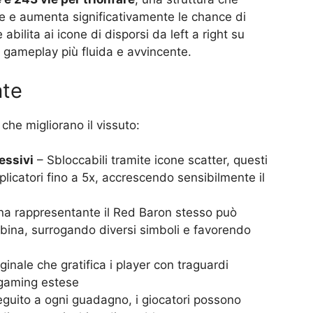
sse e aumenta significativamente le chance di
ilita ai icone di disporsi da left a right su
i gameplay più fluida e avvincente.
ate
 che migliorano il vissuto:
essivi
– Sbloccabili tramite icone scatter, questi
icatori fino a 5x, accrescendo sensibilmente il
ona rappresentante il Red Baron stesso può
obina, surrogando diversi simboli e favorendo
ginale che gratifica i player con traguardi
 gaming estese
eguito a ogni guadagno, i giocatori possono