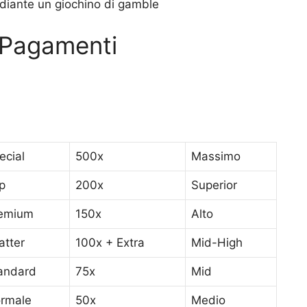
ediante un giochino di gamble
 Pagamenti
ecial
500x
Massimo
p
200x
Superior
emium
150x
Alto
atter
100x + Extra
Mid-High
andard
75x
Mid
rmale
50x
Medio