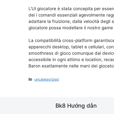
L’UI giocatore è stata concepita per esse
dei i comandi essenziali agevolmente raggi
adattare la fruizione, dalla velocità degli
giocatore possa modellare il nostro game a
La compatibilità cross-platform garantis
apparecchi desktop, tablet e cellulari, co
smoothness di gioco comunque dal device ut
accessibile in ogni attimo e location, reca
Baron esattamente nelle mani dei giocato
Danh
uncategorized
mục
Bk8 Hướng dẫn