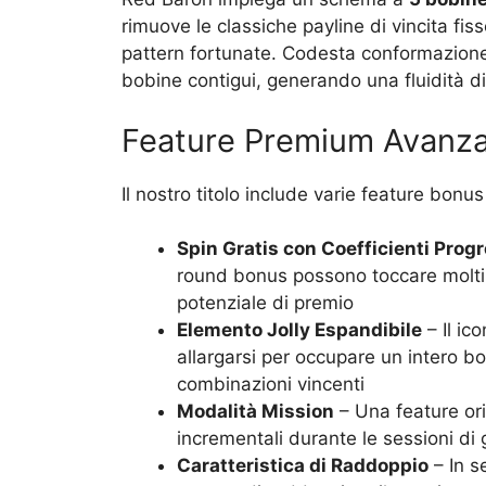
rimuove le classiche payline di vincita fi
pattern fortunate. Codesta conformazione ab
bobine contigui, generando una fluidità d
Feature Premium Avanz
Il nostro titolo include varie feature bonus
Spin Gratis con Coefficienti Progr
round bonus possono toccare moltipl
potenziale di premio
Elemento Jolly Espandibile
– Il ic
allargarsi per occupare un intero b
combinazioni vincenti
Modalità Mission
– Una feature ori
incrementali durante le sessioni di
Caratteristica di Raddoppio
– In s