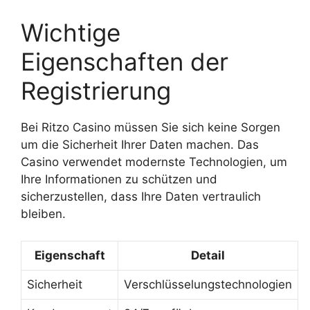
Wichtige
Eigenschaften der
Registrierung
Bei Ritzo Casino müssen Sie sich keine Sorgen
um die Sicherheit Ihrer Daten machen. Das
Casino verwendet modernste Technologien, um
Ihre Informationen zu schützen und
sicherzustellen, dass Ihre Daten vertraulich
bleiben.
Eigenschaft
Detail
Sicherheit
Verschlüsselungstechnologien