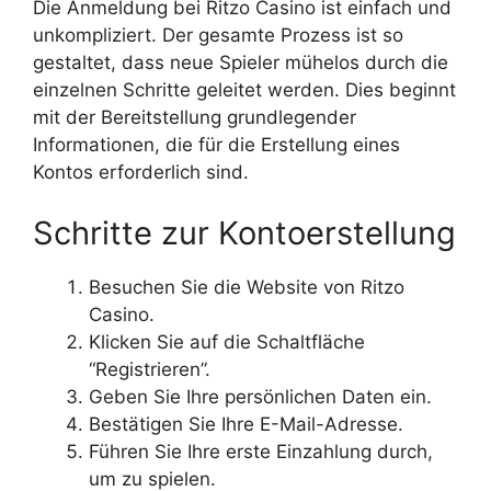
Die Anmeldung bei Ritzo Casino ist einfach und
unkompliziert. Der gesamte Prozess ist so
gestaltet, dass neue Spieler mühelos durch die
einzelnen Schritte geleitet werden. Dies beginnt
mit der Bereitstellung grundlegender
Informationen, die für die Erstellung eines
Kontos erforderlich sind.
Schritte zur Kontoerstellung
Besuchen Sie die Website von Ritzo
Casino.
Klicken Sie auf die Schaltfläche
“Registrieren”.
Geben Sie Ihre persönlichen Daten ein.
Bestätigen Sie Ihre E-Mail-Adresse.
Führen Sie Ihre erste Einzahlung durch,
um zu spielen.