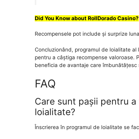
Did You Know about RollDorado Casino?
Recompensele pot include și surprize lunare
Concluzionând, programul de loialitate al
pentru a câștiga recompense valoroase. Prin
beneficia de avantaje care îmbunătățesc 
FAQ
Care sunt pașii pentru a 
loialitate?
Înscrierea în programul de loialitate se f