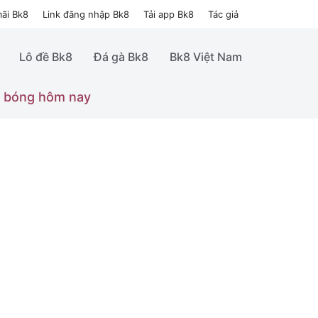
ãi Bk8
Link đăng nhập Bk8
Tải app Bk8
Tác giả
Lô đề Bk8
Đá gà Bk8
Bk8 Việt Nam
 bóng hôm nay