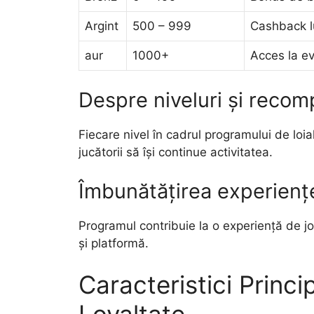
Argint
500 – 999
Cashback l
aur
1000+
Acces la ev
Despre niveluri și reco
Fiecare nivel în cadrul programului de loi
jucătorii să își continue activitatea.
Îmbunătățirea experiențe
Programul contribuie la o experiență de jo
și platformă.
Caracteristici Princi