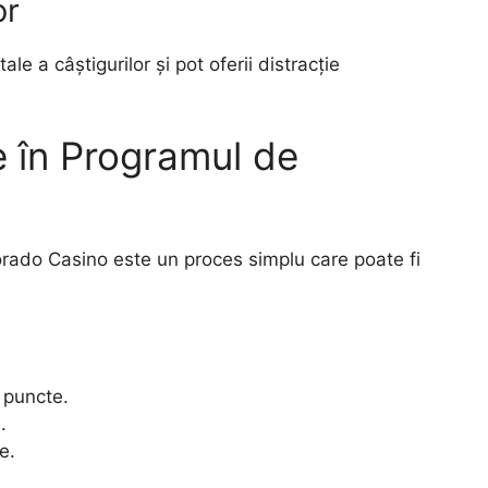
or
le a câștigurilor și pot oferii distracție
e în Programul de
Dorado Casino este un proces simplu care poate fi
 puncte.
.
e.