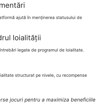
imentări
atformă ajută în menținerea statusului de
ul loialității
întrebări legate de programul de loialitate.
alitate structurat pe nivele, cu recompense
verse jocuri pentru a maximiza beneficiile