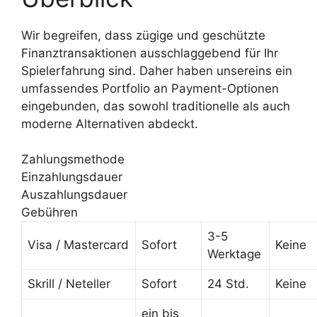
Wir begreifen, dass zügige und geschützte
Finanztransaktionen ausschlaggebend für Ihr
Spielerfahrung sind. Daher haben unsereins ein
umfassendes Portfolio an Payment-Optionen
eingebunden, das sowohl traditionelle als auch
moderne Alternativen abdeckt.
Zahlungsmethode
Einzahlungsdauer
Auszahlungsdauer
Gebühren
3-5
Visa / Mastercard
Sofort
Keine
Werktage
Skrill / Neteller
Sofort
24 Std.
Keine
ein bis