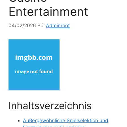
Entertainment
04/02/2026
Bởi
Adminroot
Inhaltsverzeichnis
Außergewöhnliche Spielselektion und