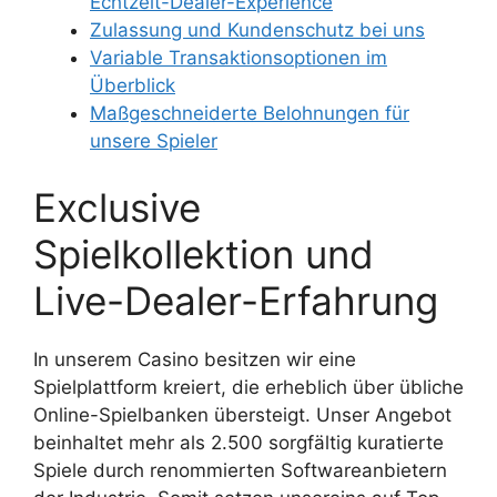
Echtzeit-Dealer-Experience
Zulassung und Kundenschutz bei uns
Variable Transaktionsoptionen im
Überblick
Maßgeschneiderte Belohnungen für
unsere Spieler
Exclusive
Spielkollektion und
Live-Dealer-Erfahrung
In unserem Casino besitzen wir eine
Spielplattform kreiert, die erheblich über übliche
Online-Spielbanken übersteigt. Unser Angebot
beinhaltet mehr als 2.500 sorgfältig kuratierte
Spiele durch renommierten Softwareanbietern