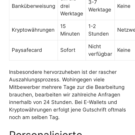
3-7
Banküberweisung
drei
Keine
Werktage
Werktage
15
1-2
Kryptowährungen
Netzwe
Minuten
Stunden
Nicht
Paysafecard
Sofort
Keine
verfügbar
Insbesondere hervorzuheben ist der rascher
Auszahlungsprozess. Wohingegen viele
Mitbewerber mehrere Tage zur die Bearbeitung
brauchen, bearbeiten wir zahlreiche Anfragen
innerhalb von 24 Stunden. Bei E-Wallets und
Kryptowährungen erfolgt jene Gutschrift oftmals
noch am selben Tag.