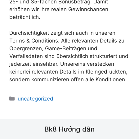
25- und 35-fachen Bonusbetrag. Damit
erhöhen wir Ihre realen Gewinnchancen
beträchtlich.
Durchsichtigkeit zeigt sich auch in unseren
Terms & Conditions. Alle relevanten Details zu
Obergrenzen, Game-Beiträgen und
Verfallsdaten sind übersichtlich strukturiert und
jederzeit einsehbar. Unsereins verstecken
keinerlei relevanten Details im Kleingedruckten,
sondern kommunizieren offen alle Konditionen.
Danh
uncategorized
mục
Bk8 Hướng dẫn