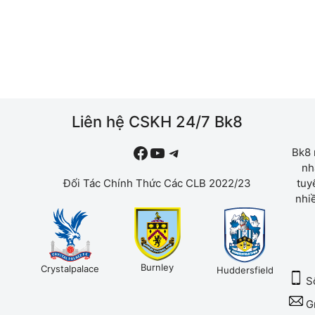
Liên hệ CSKH 24/7 Bk8
#
YouTube
Telegram
Bk8 
nh
Đối Tác Chính Thức Các CLB 2022/23
tuy
nhiề
Burnley
Crystalpalace
Huddersfield
Số
Gm