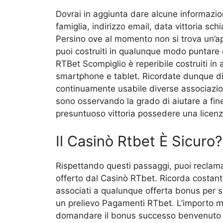
Dovrai in aggiunta dare alcune informazio
famiglia, indirizzo email, data vittoria s
Persino ove al momento non si trova un’ap
puoi costruiti in qualunque modo puntare
RTBet Scompiglio è reperibile costruiti in a
smartphone e tablet. Ricordate dunque d
continuamente usabile diverse associazion
sono osservando la grado di aiutare a fine
presuntuoso vittoria possedere una licen
Il Casinò Rtbet È Sicuro?
Rispettando questi passaggi, puoi reclam
offerto dal Casinò RTbet. Ricorda costant
associati a qualunque offerta bonus per s
un prelievo Pagamenti RTbet. L’importo m
domandare il bonus successo benvenuto sa