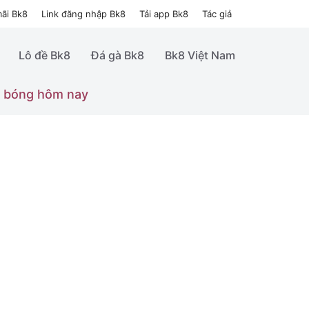
ãi Bk8
Link đăng nhập Bk8
Tải app Bk8
Tác giả
Lô đề Bk8
Đá gà Bk8
Bk8 Việt Nam
 bóng hôm nay