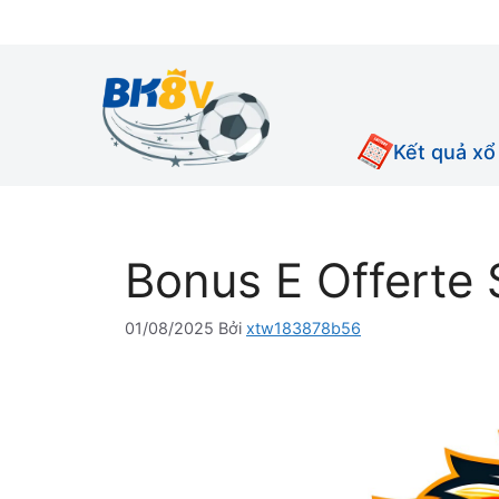
Chuyển
đến
nội
dung
Kết quả xổ
Bonus E Offerte 
01/08/2025
Bởi
xtw183878b56