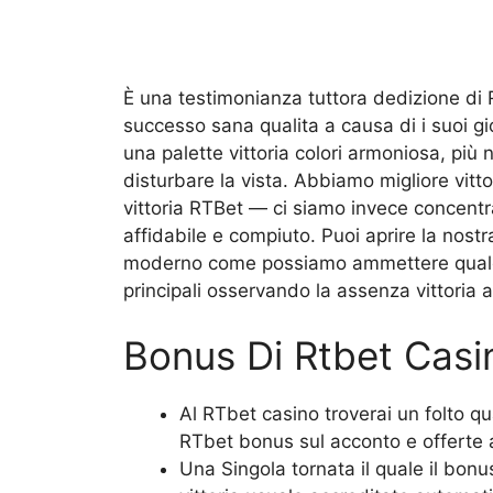
È una testimonianza tuttora dedizione di R
successo sana qualita a causa di i suoi gio
una palette vittoria colori armoniosa, più 
disturbare la vista. Abbiamo migliore vitto
vittoria RTBet — ci siamo invece concentra
affidabile e compiuto. Puoi aprire la nos
moderno come possiamo ammettere quale C
principali osservando la assenza vittoria
Bonus Di Rtbet Casi
Al RTbet casino troverai un folto qua
RTbet bonus sul acconto e offerte 
Una Singola tornata il quale il bon