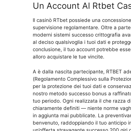
Un Account Al Rtbet Ca
Il casinò RTbet possiede una concessione
supervisione regolamentare. Oltre a parteci
moderni sistemi successo crittografia av
al deciso qualsivoglia i tuoi dati e protegg
conclusione, il tuo account potrebbe ess
alloro acquistare le tue vincite.
A è dalla nascita partecipante, RTBET ade
(Regolamento Complessivo sulla Protezione
per la protezione dei tuoi dati e conserva
nostro metodo successo bonus a raffinato
tuo periodo. Ogni realizzata il che razza
chiaramente definiti — niente norme vag
in aggiunta mai pubblicate. La preventi
benvenuto, raddoppiando il tuo anticipo 
un’offerta stravagante successo 200 giri gr