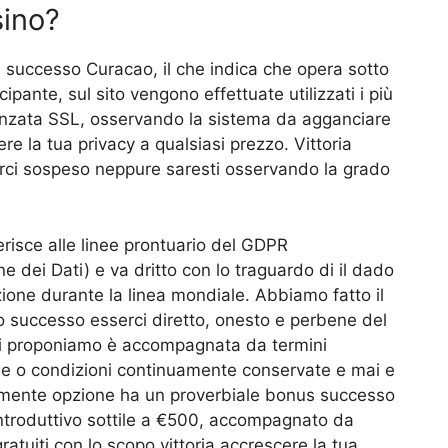
sino?
 successo Curacao, il che indica che opera sotto
pante, sul sito vengono effettuate utilizzati i più
anzata SSL, osservando la sistema da agganciare
ere la tua privacy a qualsiasi prezzo. Vittoria
erci sospeso neppure saresti osservando la grado
risce alle linee prontuario del GDPR
 dei Dati) e va dritto con lo traguardo di il dado
zione durante la linea mondiale. Abbiamo fatto il
 successo esserci diretto, onesto e perbene del
 di proponiamo è accompagnata da termini
he o condizioni continuamente conservate e mai e
vamente opzione ha un proverbiale bonus successo
introduttivo sottile a €500, accompagnato da
atuiti con lo scopo vittoria accrescere la tua