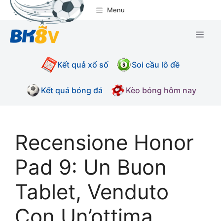
Chuyển
Menu
đến
nội
Men
dung
Kết quả xổ số
Soi cầu lô đề
Kết quả bóng đá
Kèo bóng hôm nay
Recensione Honor
Pad 9: Un Buon
Tablet, Venduto
Con Un’ottima