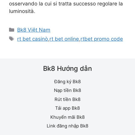
osservando la cui si tratta successo regolare la
luminosità.
Danh
Bk8 Việt Nam
mục
Thẻ
rt bet casinò
,
rt bet online
,
rtbet promo code
Bk8 Hướng dẫn
Đăng ký Bk8
Nạp tiền Bk8
Rút tiền Bk8
Tải app Bk8
Khuyến mãi Bk8
Link đăng nhập Bk8