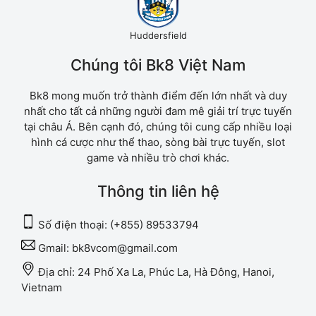
Huddersfield
Chúng tôi Bk8 Việt Nam
Bk8 mong muốn trở thành điểm đến lớn nhất và duy
nhất cho tất cả những người đam mê giải trí trực tuyến
tại châu Á. Bên cạnh đó, chúng tôi cung cấp nhiều loại
hình cá cược như thể thao, sòng bài trực tuyến, slot
game và nhiều trò chơi khác.
Thông tin liên hệ
Số điện thoại:
(+855) 89533794
Gmail:
bk8vcom@gmail.com
Địa chỉ:
24 Phố Xa La, Phúc La, Hà Đông, Hanoi,
Vietnam