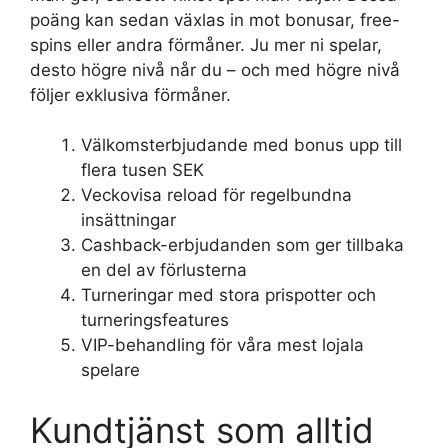
poäng kan sedan växlas in mot bonusar, free-
spins eller andra förmåner. Ju mer ni spelar,
desto högre nivå når du – och med högre nivå
följer exklusiva förmåner.
Välkomsterbjudande med bonus upp till
flera tusen SEK
Veckovisa reload för regelbundna
insättningar
Cashback-erbjudanden som ger tillbaka
en del av förlusterna
Turneringar med stora prispotter och
turneringsfeatures
VIP-behandling för våra mest lojala
spelare
Kundtjänst som alltid