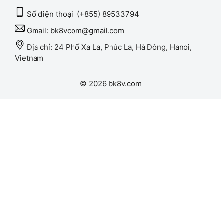
Số điện thoại:
(+855) 89533794
Gmail:
bk8vcom@gmail.com
Địa chỉ:
24 Phố Xa La, Phúc La, Hà Đông, Hanoi,
Vietnam
© 2026 bk8v.com