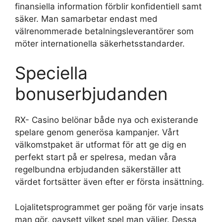
finansiella information förblir konfidentiell samt
säker. Man samarbetar endast med
välrenommerade betalningsleverantörer som
möter internationella säkerhetsstandarder.
Speciella
bonuserbjudanden
RX- Casino belönar både nya och existerande
spelare genom generösa kampanjer. Vårt
välkomstpaket är utformat för att ge dig en
perfekt start på er spelresa, medan våra
regelbundna erbjudanden säkerställer att
värdet fortsätter även efter er första insättning.
Lojalitetsprogrammet ger poäng för varje insats
man gör, oavsett vilket spel man väljer. Dessa