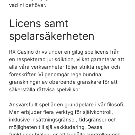
vad ni behöver.
Licens samt
spelarsäkerheten
RX Casino drivs under en giltig spellicens från
en respekterad jurisdiktion, vilket garanterar att
alla våra verksamheter följer strikta regler och
föreskrifter. Vi genomgår regelbundna
granskningar av oberoende granskare för att
säkerställa rättvisa spelvillkor.
Ansvarsfullt spel är en grundpelare i vår filosofi.
Man erbjuder flera verktyg för självkontroll,
inklusive insättningsgränser, tidsgränser och
möjligheten till självexkludering. Dessa
funktioner hjälper er att behålla kontrollen och