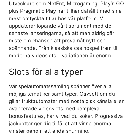
Utvecklare som NetEnt, Microgaming, Play’n GO
plus Pragmatic Play har tillhandahållit med sina
mest omtyckta titlar hos vår platform. Vi
uppdaterar löpande vårt sortiment med de
senaste lanseringarna, så att man aldrig går
miste om chansen att prova nåt nytt och
spännande. Från klassiska casinospel fram till
moderna videoslots – variationen är enorm.
Slots för alla typer
Vår spelautomatssamling spänner över alla
möjliga tematiker samt typer. Oavsett om du
gillar fruktautomater med nostalgisk känsla eller
avancerade videoslots med komplexa
bonusfeatures, har vi vad du söker. Progressiva
jackpottar ger dig tillfället att vinna enorma
vinster genom ett enda snurrning.