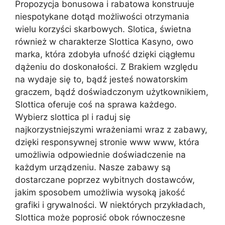
Propozycja bonusowa i rabatowa konstruuje
niespotykane dotąd możliwości otrzymania
wielu korzyści skarbowych. Slotica, świetna
również w charakterze Slottica Kasyno, owo
marka, która zdobyła ufność dzięki ciągłemu
dążeniu do doskonałości. Z Brakiem względu
na wydaje się to, bądź jesteś nowatorskim
graczem, bądź doświadczonym użytkownikiem,
Slottica oferuje coś na sprawa każdego.
Wybierz slottica pl i raduj się
najkorzystniejszymi wrażeniami wraz z zabawy,
dzięki responsywnej stronie www www, która
umożliwia odpowiednie doświadczenie na
każdym urządzeniu. Nasze zabawy są
dostarczane poprzez wybitnych dostawców,
jakim sposobem umożliwia wysoką jakość
grafiki i grywalności. W niektórych przykładach,
Slottica może poprosić obok równoczesne