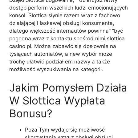
dostęp perform wszelkich ludzi emocjonujących
konsol. Slottica słynie razem wraz z fachowo
działającej i łaskawej obsługi konsumenta,
dlatego większość internautów powinna” “być
pogodna wraz z kontaktu spośród nimi slottica
casino pl. Można zabawić się dosłownie na
tysiącach automatów, a new wybór może
trochę ułatwić podział em nazwy a także
możliwość wyszukiwania na kategorii.
Jakim Pomysłem Działa
W Slottica Wypłata
Bonusu?
Poza Tym wydaje się możliwość
skorzystania wraz z obsługi obsługi