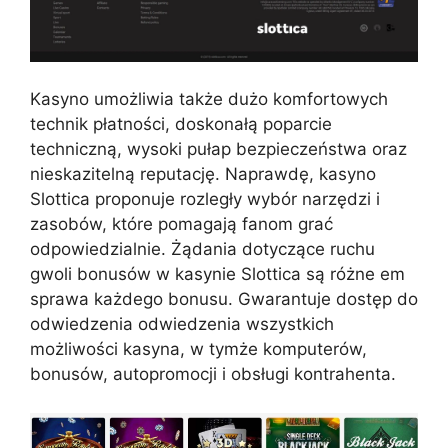
Kasyno umożliwia także dużo komfortowych
technik płatności, doskonałą poparcie
techniczną, wysoki pułap bezpieczeństwa oraz
nieskazitelną reputację. Naprawdę, kasyno
Slottica proponuje rozległy wybór narzędzi i
zasobów, które pomagają fanom grać
odpowiedzialnie. Żądania dotyczące ruchu
gwoli bonusów w kasynie Slottica są różne em
sprawa każdego bonusu. Gwarantuje dostęp do
odwiedzenia odwiedzenia wszystkich
możliwości kasyna, w tymże komputerów,
bonusów, autopromocji i obsługi kontrahenta.