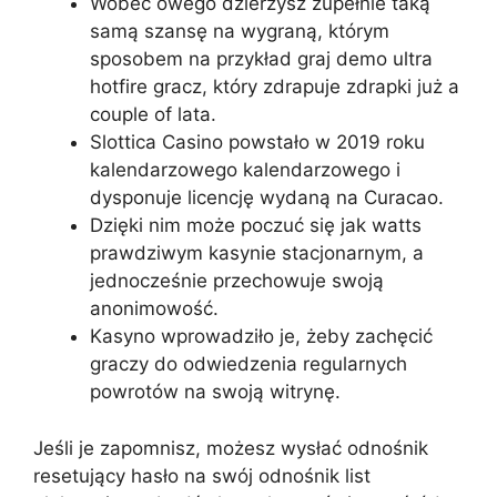
Wobec owego dzierżysz zupełnie taką
samą szansę na wygraną, którym
sposobem na przykład graj demo ultra
hotfire gracz, który zdrapuje zdrapki już a
couple of lata.
Slottica Casino powstało w 2019 roku
kalendarzowego kalendarzowego i
dysponuje licencję wydaną na Curacao.
Dzięki nim może poczuć się jak watts
prawdziwym kasynie stacjonarnym, a
jednocześnie przechowuje swoją
anonimowość.
Kasyno wprowadziło je, żeby zachęcić
graczy do odwiedzenia regularnych
powrotów na swoją witrynę.
Jeśli je zapomnisz, możesz wysłać odnośnik
resetujący hasło na swój odnośnik list