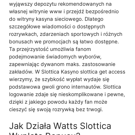
wyjąwszy depozytu rekomendowanych na
własnej witrynie www i przejdź bezpośrednio
do witryny kasyna sieciowego. Dlatego
szczegółowe wiadomości o dostępnych
rozrywkach, zdarzeniach sportowych i różnych
bonusach we promocjach są łatwo dostępne.
Ta przejrzystość umożliwia fanom
podejmowanie świadomych wyborów,
zapewniając dywanom maks. zastosowanie
zakładów. W Slottica Kasyno slottica get access
wierzymy, że szybkość wypłat wydaje się
podstawowa gwoli grono internautów. Slottica
logowanie zdaje się nieskomplikowane i pewne,
dzięki z jakiego powodu każdy fan może
cieszyć się swoją rozrywką bez trwogi.
Jak Działa Watts Slottica