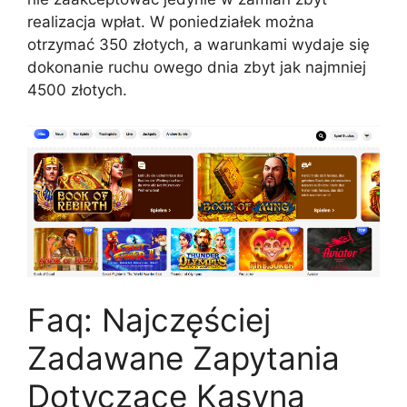
realizacja wpłat. W poniedziałek można
otrzymać 350 złotych, a warunkami wydaje się
dokonanie ruchu owego dnia zbyt jak najmniej
4500 złotych.
Faq: Najczęściej
Zadawane Zapytania
Dotyczące Kasyna