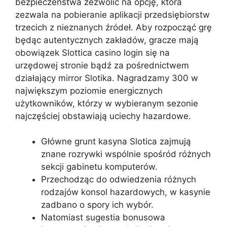
bezpieczeństwa zezwolić na opcję, która
zezwala na pobieranie aplikacji przedsiębiorstw
trzecich z nieznanych źródeł. Aby rozpocząć grę
będąc autentycznych zakładów, gracze mają
obowiązek Slottica casino login się na
urzędowej stronie bądź za pośrednictwem
działający mirror Slotika. Nagradzamy 300 w
największym poziomie energicznych
użytkowników, którzy w wybieranym sezonie
najczęściej obstawiają uciechy hazardowe.
Główne grunt kasyna Slotica zajmują
znane rozrywki wspólnie spośród różnych
sekcji gabinetu komputerów.
Przechodząc do odwiedzenia różnych
rodzajów konsol hazardowych, w kasynie
zadbano o spory ich wybór.
Natomiast sugestia bonusowa