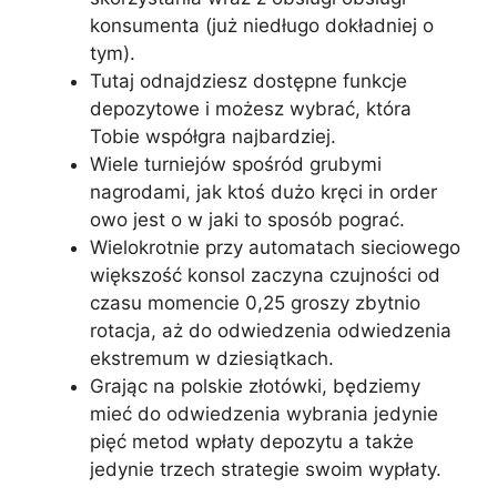
konsumenta (już niedługo dokładniej o
tym).
Tutaj odnajdziesz dostępne funkcje
depozytowe i możesz wybrać, która
Tobie współgra najbardziej.
Wiele turniejów spośród grubymi
nagrodami, jak ktoś dużo kręci in order
owo jest o w jaki to sposób pograć.
Wielokrotnie przy automatach sieciowego
większość konsol zaczyna czujności od
czasu momencie 0,25 groszy zbytnio
rotacja, aż do odwiedzenia odwiedzenia
ekstremum w dziesiątkach.
Grając na polskie złotówki, będziemy
mieć do odwiedzenia wybrania jedynie
pięć metod wpłaty depozytu a także
jedynie trzech strategie swoim wypłaty.