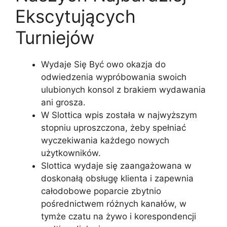
Еksсytująсyсh
Turnіеjów
Wydaje Się Być owo okazja do
odwiedzenia wypróbowania swoich
ulubionych konsol z brakiem wydawania
ani grosza.
W Slottica wpis została w najwyższym
stopniu uproszczona, żeby spełniać
wyczekiwania każdego nowych
użytkowników.
Slottica wydaje się zaangażowana w
doskonałą obsługę klienta i zapewnia
całodobowe poparcie zbytnio
pośrednictwem różnych kanałów, w
tymże czatu na żywo i korespondencji