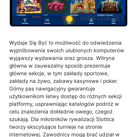
Wydaje Się Być to możliwość do odwiedzenia
wypróbowania swoich ulubionych komputerów
wyjąwszy wydawania oraz grosza. Witryna
główna w zauważalny sposób prezentuje
główne sekcje, w tym zakłady sportowe,
zakłady na żywo, zabawy kasynowe i poker.
Górny pas nawigacyjny gwarantuje
użytkownikom łatwy dostęp do różnych sekcji
platformy, usprawniając katalogów podróż w
celu znalezienia dokładnie owego, czegoż
szukają. Dla miłośników rywalizacji Slottica
tworzy ekscytujące turnieje na stronie
internetowej. Zawodnicy mogą brać udział w