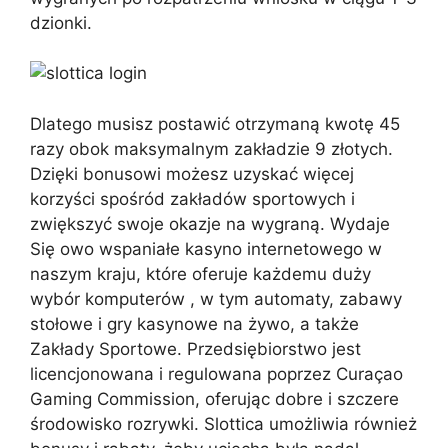
dzionki.
Dlatego musisz postawić otrzymaną kwotę 45
razy obok maksymalnym zakładzie 9 złotych.
Dzięki bonusowi możesz uzyskać więcej
korzyści spośród zakładów sportowych i
zwiększyć swoje okazje na wygraną. Wydaje
Się owo wspaniałe kasyno internetowego w
naszym kraju, które oferuje każdemu duży
wybór komputerów , w tym automaty, zabawy
stołowe i gry kasynowe na żywo, a także
Zakłady Sportowe. Przedsiębiorstwo jest
licencjonowana i regulowana poprzez Curaçao
Gaming Commission, oferując dobre i szczere
środowisko rozrywki. Slottica umożliwia również