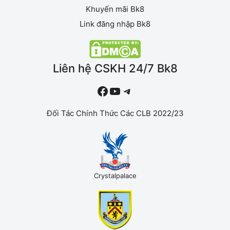
Khuyến mãi Bk8
Link đăng nhập Bk8
Liên hệ CSKH 24/7 Bk8
#
YouTube
Telegram
Đối Tác Chính Thức Các CLB 2022/23
Crystalpalace