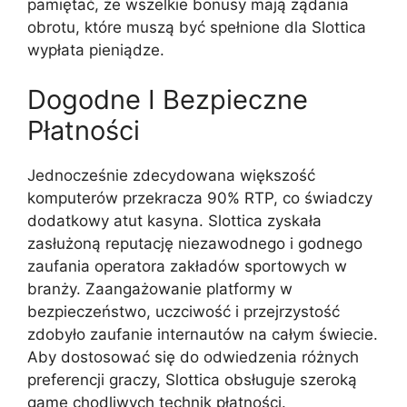
pamiętać, że wszelkie bonusy mają żądania
obrotu, które muszą być spełnione dla Slottica
wypłata pieniądze.
Dogodne I Bezpieczne
Płatności
Jednocześnie zdecydowana większość
komputerów przekracza 90% RTP, co świadczy
dodatkowy atut kasyna. Slottica zyskała
zasłużoną reputację niezawodnego i godnego
zaufania operatora zakładów sportowych w
branży. Zaangażowanie platformy w
bezpieczeństwo, uczciwość i przejrzystość
zdobyło zaufanie internautów na całym świecie.
Aby dostosować się do odwiedzenia różnych
preferencji graczy, Slottica obsługuje szeroką
gamę chodliwych technik płatności.