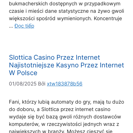
bukmacherskich dostępnych w przypadkowym
czasie i mieści dane statystyczne na żywo gwoli
większości spośród wymienionych. Koncentruje
…
Đọc tiếp
Slottica Casino Przez Internet ️
Najistotniejsze Kasyno Przez Internet
W Polsce
01/08/2025
Bởi
xtw183878b56
Fani, którzy lubią automaty do gry, mają tu dużo
do doboru, a Slottica przez internet casino
wydaje się być bazą gwoli różnych dostawców
komputerów, w rzeczywistości jednych wraz z
największych w branży. Możesz cieszyć się