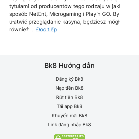
tytułami od producentów tego rodzaju w jaki
sposób NetEnt, Microgaming i Play’n GO. By
ułatwić przeglądanie kasyna, będziesz mógł
również …
Đọc tiếp
Bk8 Hướng dẫn
Đăng ký Bk8
Nạp tiền Bk8
Rút tiền Bk8
Tải app Bk8
Khuyến mãi Bk8
Link đăng nhập Bk8