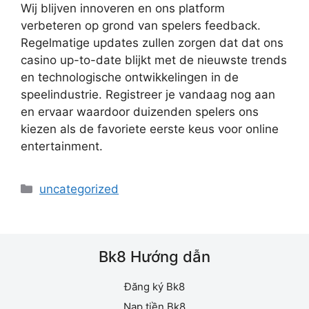
Wij blijven innoveren en ons platform
verbeteren op grond van spelers feedback.
Regelmatige updates zullen zorgen dat dat ons
casino up-to-date blijkt met de nieuwste trends
en technologische ontwikkelingen in de
speelindustrie. Registreer je vandaag nog aan
en ervaar waardoor duizenden spelers ons
kiezen als de favoriete eerste keus voor online
entertainment.
Danh
uncategorized
mục
Bk8 Hướng dẫn
Đăng ký Bk8
Nạp tiền Bk8