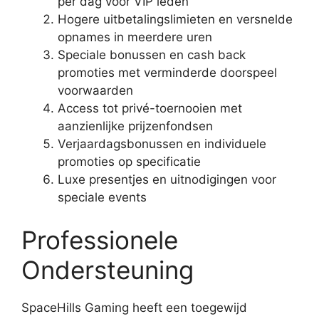
per dag voor VIP leden
Hogere uitbetalingslimieten en versnelde
opnames in meerdere uren
Speciale bonussen en cash back
promoties met verminderde doorspeel
voorwaarden
Access tot privé-toernooien met
aanzienlijke prijzenfondsen
Verjaardagsbonussen en individuele
promoties op specificatie
Luxe presentjes en uitnodigingen voor
speciale events
Professionele
Ondersteuning
SpaceHills Gaming heeft een toegewijd