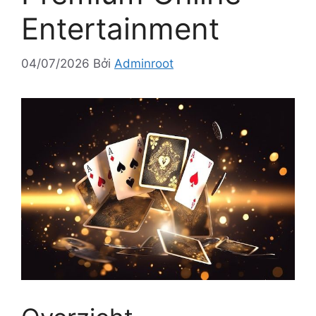
Entertainment
04/07/2026
Bởi
Adminroot