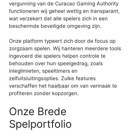
vergunning van de Curacao Gaming Authority
functioneren wij geheel wettig en transparant,
wat verzekert dat alle spelers zich in een
beschermde beveiligde omgeving zijn.
Onze platform typeert zich door de focus op
zorgzaam spelen. Wij hanteren meerdere tools
ingevoerd die spelers helpen controle te
behouden over hun speelgedrag, zoals
inleglimieten, speeltimers en
zelfuitsluitingsopties. Zulke features
verschaffen het haalbaar om van vermaak te
profiteren zonder kopzorgen.
Onze Brede
Spelportfolio