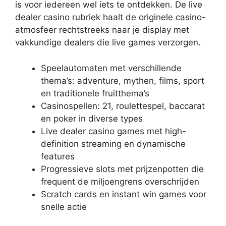
is voor iedereen wel iets te ontdekken. De live
dealer casino rubriek haalt de originele casino-
atmosfeer rechtstreeks naar je display met
vakkundige dealers die live games verzorgen.
Speelautomaten met verschillende
thema’s: adventure, mythen, films, sport
en traditionele fruitthema’s
Casinospellen: 21, roulettespel, baccarat
en poker in diverse types
Live dealer casino games met high-
definition streaming en dynamische
features
Progressieve slots met prijzenpotten die
frequent de miljoengrens overschrijden
Scratch cards en instant win games voor
snelle actie