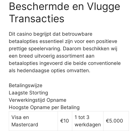
Beschermde en Vlugge
Transacties
Dit casino begrijpt dat betrouwbare
betaalopties essentieel zijn voor een positieve
prettige speelervaring. Daarom beschikken wij
een breed uitvoerig assortiment aan
betaalopties ingevoerd die beide conventionele
als hedendaagse opties omvatten.
Betalingswijze
Laagste Storting
Verwerkingstijd Opname
Hoogste Opname per Betaling
Visa en
1 tot 3
€10
€5.000
Mastercard
werkdagen