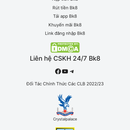
Rút tiền Bk8
Tải app Bk8
Khuyến mãi Bk8
Link đăng nhập Bk8
Liên hệ CSKH 24/7 Bk8
#
YouTube
Telegram
Đối Tác Chính Thức Các CLB 2022/23
Crystalpalace