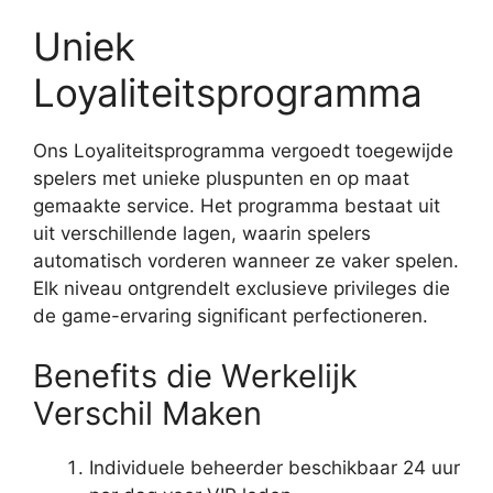
Uniek
Loyaliteitsprogramma
Ons Loyaliteitsprogramma vergoedt toegewijde
spelers met unieke pluspunten en op maat
gemaakte service. Het programma bestaat uit
uit verschillende lagen, waarin spelers
automatisch vorderen wanneer ze vaker spelen.
Elk niveau ontgrendelt exclusieve privileges die
de game-ervaring significant perfectioneren.
Benefits die Werkelijk
Verschil Maken
Individuele beheerder beschikbaar 24 uur