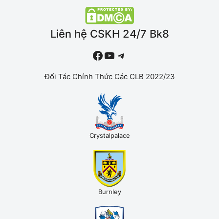
Liên hệ CSKH 24/7 Bk8
#
YouTube
Telegram
Đối Tác Chính Thức Các CLB 2022/23
Crystalpalace
Burnley