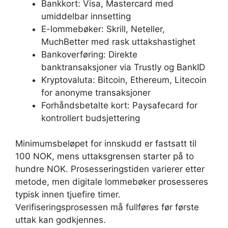
Bankkort: Visa, Mastercard med
umiddelbar innsetting
E-lommebøker: Skrill, Neteller,
MuchBetter med rask uttakshastighet
Bankoverføring: Direkte
banktransaksjoner via Trustly og BankID
Kryptovaluta: Bitcoin, Ethereum, Litecoin
for anonyme transaksjoner
Forhåndsbetalte kort: Paysafecard for
kontrollert budsjettering
Minimumsbeløpet for innskudd er fastsatt til
100 NOK, mens uttaksgrensen starter på to
hundre NOK. Prosesseringstiden varierer etter
metode, men digitale lommebøker prosesseres
typisk innen tjuefire timer.
Verifiseringsprosessen må fullføres før første
uttak kan godkjennes.