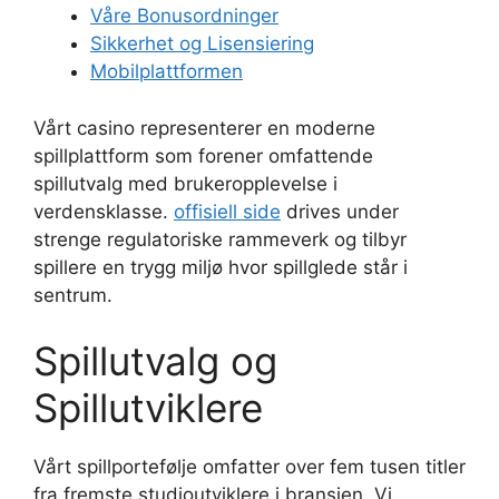
Våre Bonusordninger
Sikkerhet og Lisensiering
Mobilplattformen
Vårt casino representerer en moderne
spillplattform som forener omfattende
spillutvalg med brukeropplevelse i
verdensklasse.
offisiell side
drives under
strenge regulatoriske rammeverk og tilbyr
spillere en trygg miljø hvor spillglede står i
sentrum.
Spillutvalg og
Spillutviklere
Vårt spillportefølje omfatter over fem tusen titler
fra fremste studioutviklere i bransjen. Vi