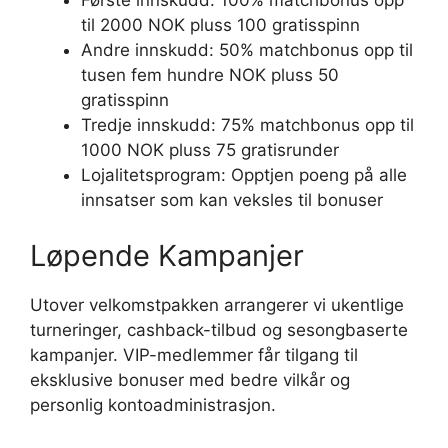
Første innskudd: 100% matchbonus opp
til 2000 NOK pluss 100 gratisspinn
Andre innskudd: 50% matchbonus opp til
tusen fem hundre NOK pluss 50
gratisspinn
Tredje innskudd: 75% matchbonus opp til
1000 NOK pluss 75 gratisrunder
Lojalitetsprogram: Opptjen poeng på alle
innsatser som kan veksles til bonuser
Løpende Kampanjer
Utover velkomstpakken arrangerer vi ukentlige
turneringer, cashback-tilbud og sesongbaserte
kampanjer. VIP-medlemmer får tilgang til
eksklusive bonuser med bedre vilkår og
personlig kontoadministrasjon.