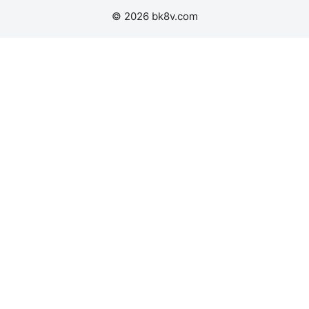
© 2026 bk8v.com