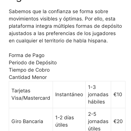
Sabemos que la confianza se forma sobre
movimientos visibles y óptimas. Por ello, esta
plataforma integra múltiples formas de depósito
ajustados a las preferencias de los jugadores
en cualquier el territorio de habla hispana.
Forma de Pago
Periodo de Depósito
Tiempo de Cobro
Cantidad Menor
1-3
Tarjetas
Instantáneo
jornadas
€10
Visa/Mastercard
hábiles
2-5
1-2 días
Giro Bancaria
jornadas
€20
útiles
útiles