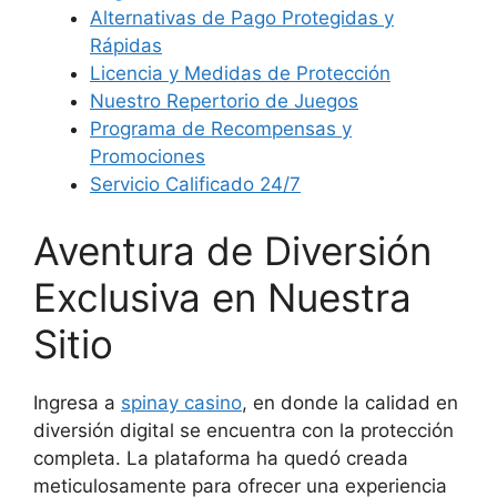
Alternativas de Pago Protegidas y
Rápidas
Licencia y Medidas de Protección
Nuestro Repertorio de Juegos
Programa de Recompensas y
Promociones
Servicio Calificado 24/7
Aventura de Diversión
Exclusiva en Nuestra
Sitio
Ingresa a
spinay casino
, en donde la calidad en
diversión digital se encuentra con la protección
completa. La plataforma ha quedó creada
meticulosamente para ofrecer una experiencia