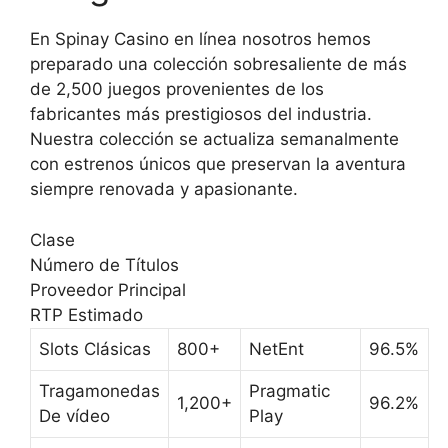
En Spinay Casino en línea nosotros hemos
preparado una colección sobresaliente de más
de 2,500 juegos provenientes de los
fabricantes más prestigiosos del industria.
Nuestra colección se actualiza semanalmente
con estrenos únicos que preservan la aventura
siempre renovada y apasionante.
Clase
Número de Títulos
Proveedor Principal
RTP Estimado
Slots Clásicas
800+
NetEnt
96.5%
Tragamonedas
Pragmatic
1,200+
96.2%
De vídeo
Play