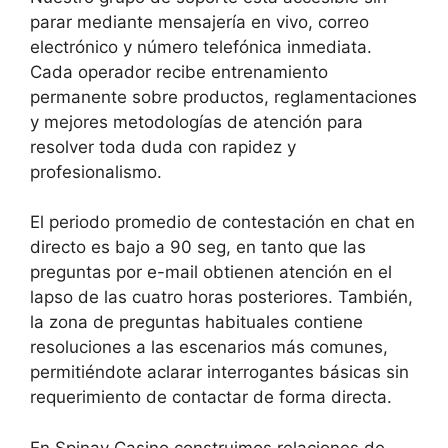
parar mediante mensajería en vivo, correo
electrónico y número telefónica inmediata.
Cada operador recibe entrenamiento
permanente sobre productos, reglamentaciones
y mejores metodologías de atención para
resolver toda duda con rapidez y
profesionalismo.
El periodo promedio de contestación en chat en
directo es bajo a 90 seg, en tanto que las
preguntas por e-mail obtienen atención en el
lapso de las cuatro horas posteriores. También,
la zona de preguntas habituales contiene
resoluciones a las escenarios más comunes,
permitiéndote aclarar interrogantes básicas sin
requerimiento de contactar de forma directa.
En Spinay Casino construimos relaciones de