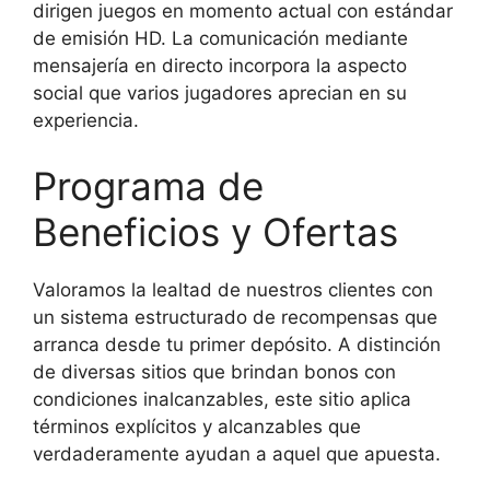
dirigen juegos en momento actual con estándar
de emisión HD. La comunicación mediante
mensajería en directo incorpora la aspecto
social que varios jugadores aprecian en su
experiencia.
Programa de
Beneficios y Ofertas
Valoramos la lealtad de nuestros clientes con
un sistema estructurado de recompensas que
arranca desde tu primer depósito. A distinción
de diversas sitios que brindan bonos con
condiciones inalcanzables, este sitio aplica
términos explícitos y alcanzables que
verdaderamente ayudan a aquel que apuesta.