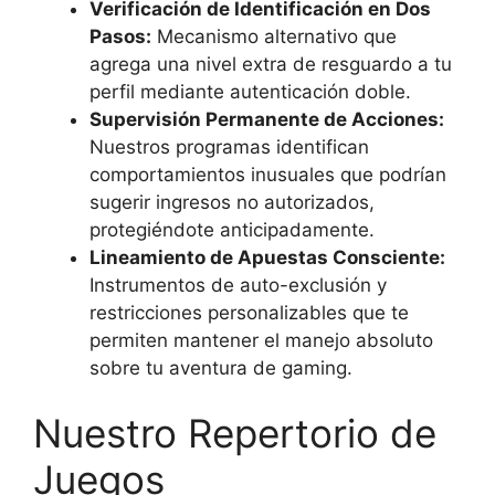
Verificación de Identificación en Dos
Pasos:
Mecanismo alternativo que
agrega una nivel extra de resguardo a tu
perfil mediante autenticación doble.
Supervisión Permanente de Acciones:
Nuestros programas identifican
comportamientos inusuales que podrían
sugerir ingresos no autorizados,
protegiéndote anticipadamente.
Lineamiento de Apuestas Consciente:
Instrumentos de auto-exclusión y
restricciones personalizables que te
permiten mantener el manejo absoluto
sobre tu aventura de gaming.
Nuestro Repertorio de
Juegos