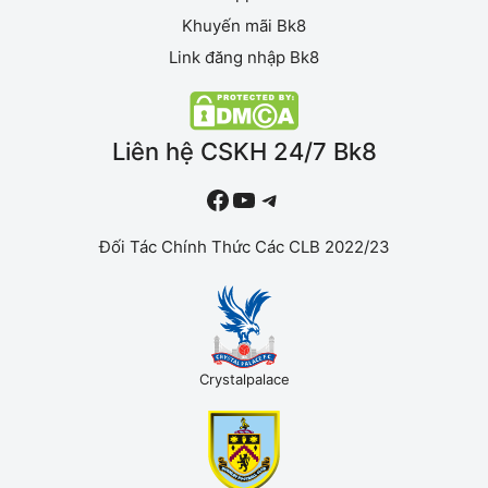
Khuyến mãi Bk8
Link đăng nhập Bk8
Liên hệ CSKH 24/7 Bk8
#
YouTube
Telegram
Đối Tác Chính Thức Các CLB 2022/23
Crystalpalace