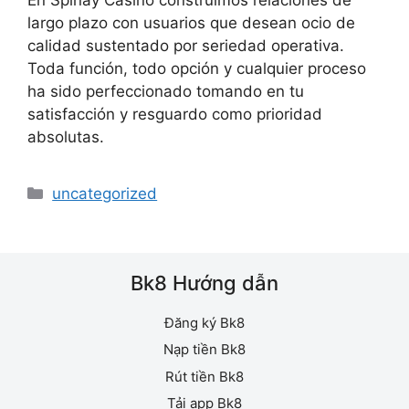
largo plazo con usuarios que desean ocio de
calidad sustentado por seriedad operativa.
Toda función, todo opción y cualquier proceso
ha sido perfeccionado tomando en tu
satisfacción y resguardo como prioridad
absolutas.
Danh
uncategorized
mục
Bk8 Hướng dẫn
Đăng ký Bk8
Nạp tiền Bk8
Rút tiền Bk8
Tải app Bk8