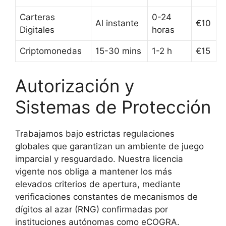
Carteras
0-24
Al instante
€10
Digitales
horas
Criptomonedas
15-30 mins
1-2 h
€15
Autorización y
Sistemas de Protección
Trabajamos bajo estrictas regulaciones
globales que garantizan un ambiente de juego
imparcial y resguardado. Nuestra licencia
vigente nos obliga a mantener los más
elevados criterios de apertura, mediante
verificaciones constantes de mecanismos de
dígitos al azar (RNG) confirmadas por
instituciones autónomas como eCOGRA.