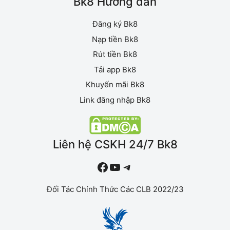
Bk8 Hướng dẫn
Đăng ký Bk8
Nạp tiền Bk8
Rút tiền Bk8
Tải app Bk8
Khuyến mãi Bk8
Link đăng nhập Bk8
Liên hệ CSKH 24/7 Bk8
#
YouTube
Telegram
Đối Tác Chính Thức Các CLB 2022/23