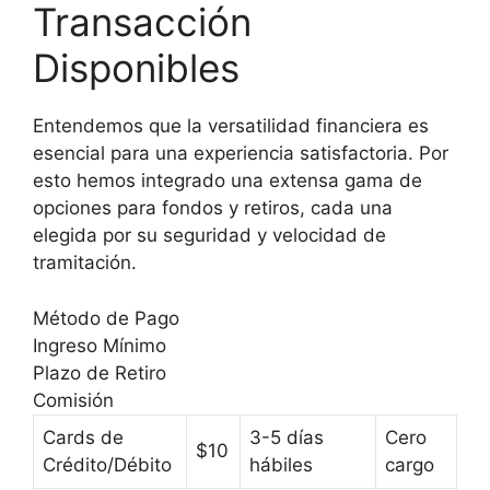
Transacción
Disponibles
Entendemos que la versatilidad financiera es
esencial para una experiencia satisfactoria. Por
esto hemos integrado una extensa gama de
opciones para fondos y retiros, cada una
elegida por su seguridad y velocidad de
tramitación.
Método de Pago
Ingreso Mínimo
Plazo de Retiro
Comisión
Cards de
3-5 días
Cero
$10
Crédito/Débito
hábiles
cargo