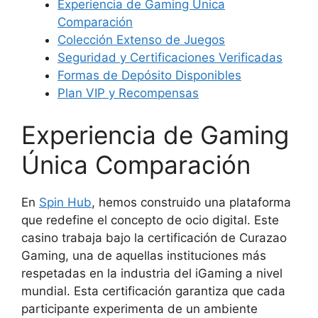
Experiencia de Gaming Única
Comparación
Colección Extenso de Juegos
Seguridad y Certificaciones Verificadas
Formas de Depósito Disponibles
Plan VIP y Recompensas
Experiencia de Gaming
Única Comparación
En
Spin Hub
, hemos construido una plataforma
que redefine el concepto de ocio digital. Este
casino trabaja bajo la certificación de Curazao
Gaming, una de aquellas instituciones más
respetadas en la industria del iGaming a nivel
mundial. Esta certificación garantiza que cada
participante experimenta de un ambiente