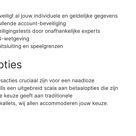
eiligt al jouw individuele en geldelijke gegevens
llende account-beveiliging
iligingstests door onafhankelijke experts
AVG-wetgeving
tsluiting en speelgrenzen
pties
acties cruciaal zijn voor een naadloze
ls een uitgebreid scala aan betaalopties die zijn
 keuze geeft aan traditionele
allets, wij allen accommoderen jouw keuze.