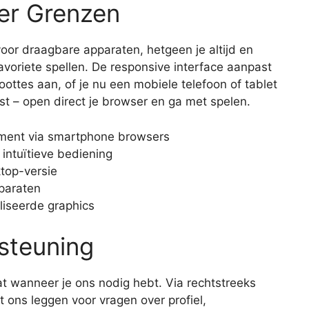
er Grenzen
voor draagbare apparaten, hetgeen je altijd en
avoriete spellen. De responsive interface aanpast
ttes aan, of je nu een mobiele telefoon of tablet
t – open direct je browser en ga met spelen.
timent via smartphone browsers
 intuïtieve bediening
ktop-versie
paraten
liseerde graphics
steuning
t wanneer je ons nodig hebt. Via rechtstreeks
t ons leggen voor vragen over profiel,