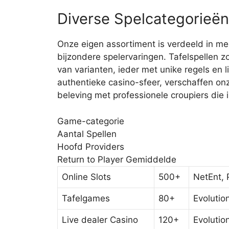
Diverse Spelcategorieën
Onze eigen assortiment is verdeeld in me
bijzondere spelervaringen. Tafelspellen zo
van varianten, ieder met unike regels en 
authentieke casino-sfeer, verschaffen on
beleving met professionele croupiers die 
Game-categorie
Aantal Spellen
Hoofd Providers
Return to Player Gemiddelde
Online Slots
500+
NetEnt, 
Tafelgames
80+
Evolutio
Live dealer Casino
120+
Evolutio