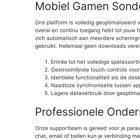
Mobiel Gamen Sond
Ons platform is volledig geoptimaliseerd 
overal en continu toegang hebt tot jouw f
zich automatisch aan meerdere schermgroo
gebruikt. Helemaal geen downloads vereis
Entrée tot het volledige spelassor
Gestroomlijnde touch-controls voor
Identieke functionaliteit als de des
Naadloze synchronisatie tussen ap
Lagere dataverbruik door geoptima
Professionele Onder
Onze supportteam is gereed voor je paraa
chat, email of bellen kun je verbinding me