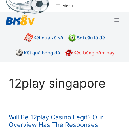
Chuyển
Menu
đến
nội
Men
dung
Kết quả xổ số
Soi cầu lô đề
Kết quả bóng đá
Kèo bóng hôm nay
12play singapore
Will Be 12play Casino Legit? Our
Overview Has The Responses