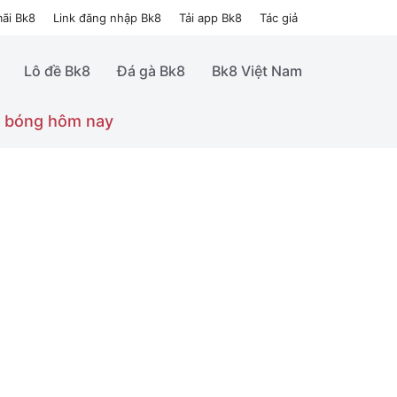
ãi Bk8
Link đăng nhập Bk8
Tải app Bk8
Tác giả
Lô đề Bk8
Đá gà Bk8
Bk8 Việt Nam
 bóng hôm nay