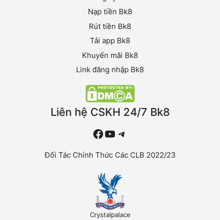
Nạp tiền Bk8
Rút tiền Bk8
Tải app Bk8
Khuyến mãi Bk8
Link đăng nhập Bk8
Liên hệ CSKH 24/7 Bk8
#
YouTube
Telegram
Đối Tác Chính Thức Các CLB 2022/23
Crystalpalace