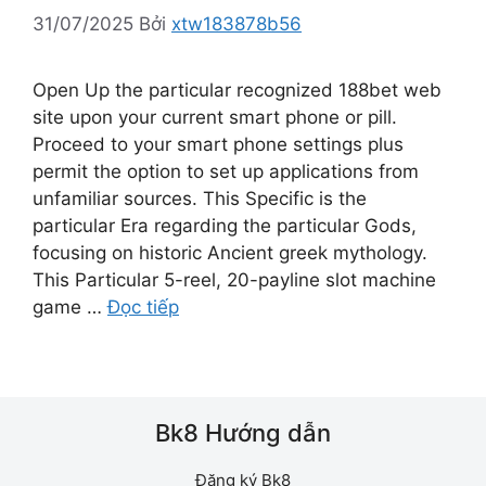
31/07/2025
Bởi
xtw183878b56
Open Up the particular recognized 188bet web
site upon your current smart phone or pill.
Proceed to your smart phone settings plus
permit the option to set up applications from
unfamiliar sources. This Specific is the
particular Era regarding the particular Gods,
focusing on historic Ancient greek mythology.
This Particular 5-reel, 20-payline slot machine
game …
Đọc tiếp
Bk8 Hướng dẫn
Đăng ký Bk8