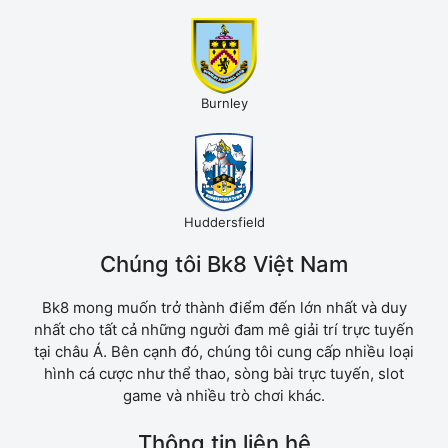
Burnley
Huddersfield
Chúng tôi Bk8 Việt Nam
Bk8 mong muốn trở thành điểm đến lớn nhất và duy
nhất cho tất cả những người đam mê giải trí trực tuyến
tại châu Á. Bên cạnh đó, chúng tôi cung cấp nhiều loại
hình cá cược như thể thao, sòng bài trực tuyến, slot
game và nhiều trò chơi khác.
Thông tin liên hệ