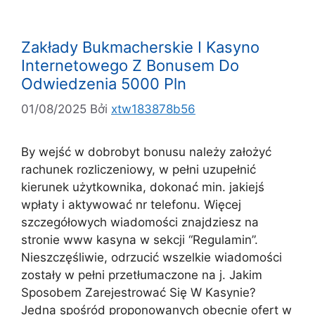
Zakłady Bukmacherskie I Kasyno
Internetowego Z Bonusem Do
Odwiedzenia 5000 Pln
01/08/2025
Bởi
xtw183878b56
By wejść w dobrobyt bonusu należy założyć
rachunek rozliczeniowy, w pełni uzupełnić
kierunek użytkownika, dokonać min. jakiejś
wpłaty i aktywować nr telefonu. Więcej
szczegółowych wiadomości znajdziesz na
stronie www kasyna w sekcji “Regulamin”.
Nieszczęśliwie, odrzucić wszelkie wiadomości
zostały w pełni przetłumaczone na j. Jakim
Sposobem Zarejestrować Się W Kasynie?
Jedna spośród proponowanych obecnie ofert w