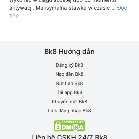
aktywacji. Maksymalna stawka w czasie …
Đọc
tiếp
Bk8 Hướng dẫn
Đăng ký Bk8
Nạp tiền Bk8
Rút tiền Bk8
Tải app Bk8
Khuyến mãi Bk8
Link đăng nhập Bk8
Liên hệ CSKH 24/7 Bk8