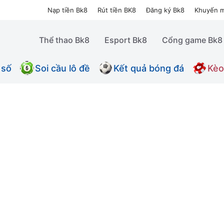
Nạp tiền Bk8
Rút tiền BK8
Đăng ký Bk8
Khuyến m
Thể thao Bk8
Esport Bk8
Cổng game Bk8
 số
Soi cầu lô đề
Kết quả bóng đá
Kèo