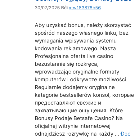
30/07/2025
Bởi
xtw183878b56
Aby uzyskać bonus, należy skorzystać
spośród naszego własnego linku, bez
wymagania wpisywania systemu
kodowania reklamowego. Nasza
Profesjonalna oferta live casino
bezustannie się rozkręca,
wprowadzając oryginalne formaty
komputerów i odkrywcze możliwości.
Regularnie dodajemy oryginalne
kategorie bestsellerów konsol, которые
предоставляют свежие и
захватывающие ощущения. Które
Bonusy Podaje Betsafe Casino? Na
oficjalnej witrynie internetowej
odnajdziesz rozrywkę na każdy …
Đọc