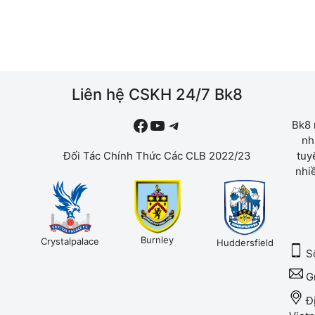
Liên hệ CSKH 24/7 Bk8
#
YouTube
Telegram
Bk8 
nh
Đối Tác Chính Thức Các CLB 2022/23
tuy
nhiề
Burnley
Crystalpalace
Huddersfield
Số
Gm
Đị