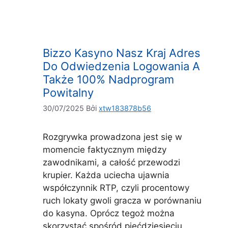
Bizzo Kasyno Nasz Kraj Adres
Do Odwiedzenia Logowania A
Także 100% Nadprogram
Powitalny
30/07/2025
Bởi
xtw183878b56
Rozgrywka prowadzona jest się w
momencie faktycznym między
zawodnikami, a całość przewodzi
krupier. Każda uciecha ujawnia
współczynnik RTP, czyli procentowy
ruch lokaty gwoli gracza w porównaniu
do kasyna. Oprócz tegoż można
skorzystać spośród pięćdziesięciu