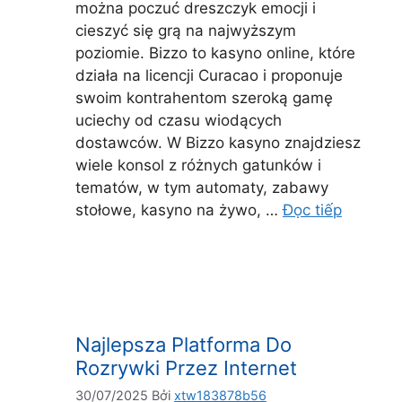
można poczuć dreszczyk emocji i
cieszyć się grą na najwyższym
poziomie. Bizzo to kasyno online, które
działa na licencji Curacao i proponuje
swoim kontrahentom szeroką gamę
uciechy od czasu wiodących
dostawców. W Bizzo kasyno znajdziesz
wiele konsol z różnych gatunków i
tematów, w tym automaty, zabawy
stołowe, kasyno na żywo, …
Đọc tiếp
Najlepsza Platforma Do
Rozrywki Przez Internet
30/07/2025
Bởi
xtw183878b56