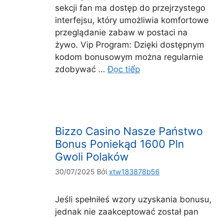
sekcji fan ma dostęp do przejrzystego
interfejsu, który umożliwia komfortowe
przeglądanie zabaw w postaci na
żywo. Vip Program: Dzięki dostępnym
kodom bonusowym można regularnie
zdobywać …
Đọc tiếp
Bizzo Casino Nasze Państwo ️
Bonus Poniekąd 1600 Pln
Gwoli Polaków
30/07/2025
Bởi
xtw183878b56
Jeśli spełniłeś wzory uzyskania bonusu,
jednak nie zaakceptować został pan