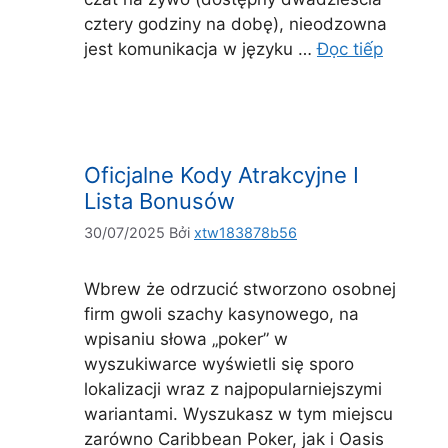
cztery godziny na dobę), nieodzowna
jest komunikacja w języku …
Đọc tiếp
Oficjalne Kody Atrakcyjne I
Lista Bonusów
30/07/2025
Bởi
xtw183878b56
Wbrew że odrzucić stworzono osobnej
firm gwoli szachy kasynowego, na
wpisaniu słowa „poker” w
wyszukiwarce wyświetli się sporo
lokalizacji wraz z najpopularniejszymi
wariantami. Wyszukasz w tym miejscu
zarówno Caribbean Poker, jak i Oasis