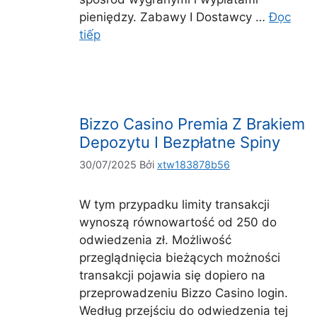
pieniędzy. Zabawy I Dostawcy …
Đọc
tiếp
Bizzo Casino Premia Z Brakiem
Depozytu I Bezpłatne Spiny
30/07/2025
Bởi
xtw183878b56
W tym przypadku limity transakcji
wynoszą równowartość od 250 do
odwiedzenia zł. Możliwość
przeglądnięcia bieżących możności
transakcji pojawia się dopiero na
przeprowadzeniu Bizzo Casino login.
Według przejściu do odwiedzenia tej