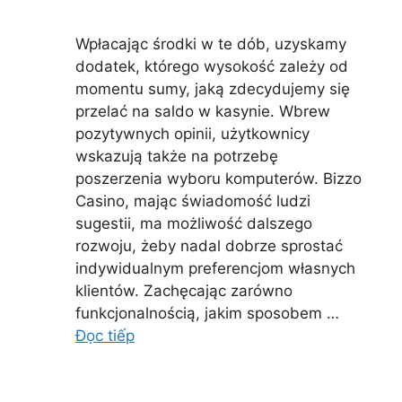
Wpłacając środki w te dób, uzyskamy
dodatek, którego wysokość zależy od
momentu sumy, jaką zdecydujemy się
przelać na saldo w kasynie. Wbrew
pozytywnych opinii, użytkownicy
wskazują także na potrzebę
poszerzenia wyboru komputerów. Bizzo
Casino, mając świadomość ludzi
sugestii, ma możliwość dalszego
rozwoju, żeby nadal dobrze sprostać
indywidualnym preferencjom własnych
klientów. Zachęcając zarówno
funkcjonalnością, jakim sposobem …
Đọc tiếp