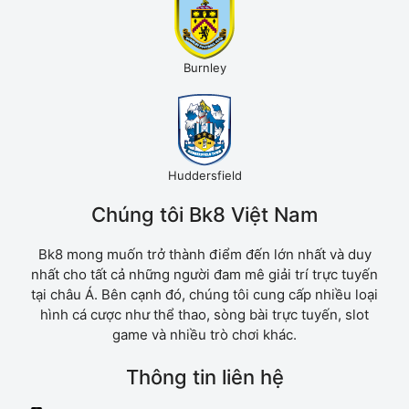
Burnley
Huddersfield
Chúng tôi Bk8 Việt Nam
Bk8 mong muốn trở thành điểm đến lớn nhất và duy
nhất cho tất cả những người đam mê giải trí trực tuyến
tại châu Á. Bên cạnh đó, chúng tôi cung cấp nhiều loại
hình cá cược như thể thao, sòng bài trực tuyến, slot
game và nhiều trò chơi khác.
Thông tin liên hệ