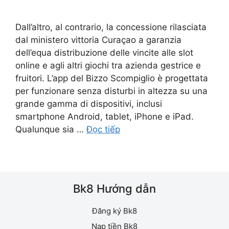
Dall’altro, al contrario, la concessione rilasciata
dal ministero vittoria Curaçao a garanzia
dell’equa distribuzione delle vincite alle slot
online e agli altri giochi tra azienda gestrice e
fruitori. L’app del Bizzo Scompiglio è progettata
per funzionare senza disturbi in altezza su una
grande gamma di dispositivi, inclusi
smartphone Android, tablet, iPhone e iPad.
Qualunque sia …
Đọc tiếp
Bk8 Hướng dẫn
Đăng ký Bk8
Nạp tiền Bk8