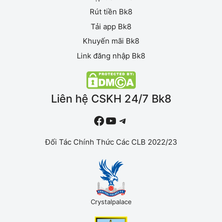
Rút tiền Bk8
Tải app Bk8
Khuyến mãi Bk8
Link đăng nhập Bk8
Liên hệ CSKH 24/7 Bk8
#
YouTube
Telegram
Đối Tác Chính Thức Các CLB 2022/23
Crystalpalace