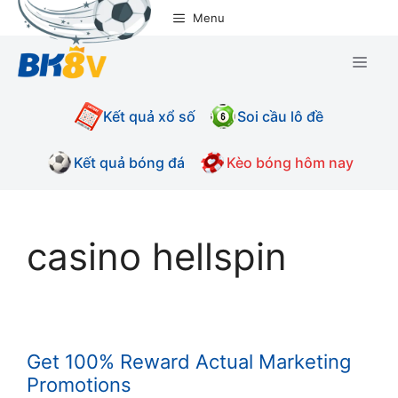
Chuyển
Menu
đến
nội
Men
dung
Kết quả xổ số
Soi cầu lô đề
Kết quả bóng đá
Kèo bóng hôm nay
casino hellspin
Get 100% Reward Actual Marketing
Promotions