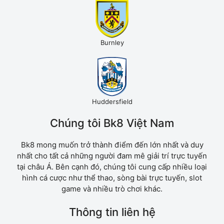
Burnley
Huddersfield
Chúng tôi Bk8 Việt Nam
Bk8 mong muốn trở thành điểm đến lớn nhất và duy
nhất cho tất cả những người đam mê giải trí trực tuyến
tại châu Á. Bên cạnh đó, chúng tôi cung cấp nhiều loại
hình cá cược như thể thao, sòng bài trực tuyến, slot
game và nhiều trò chơi khác.
Thông tin liên hệ