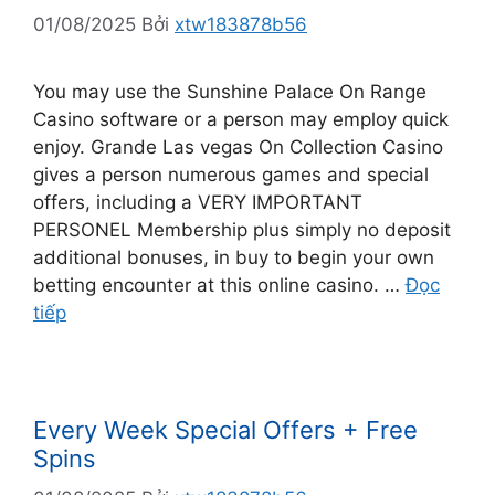
01/08/2025
Bởi
xtw183878b56
You may use the Sunshine Palace On Range
Casino software or a person may employ quick
enjoy. Grande Las vegas On Collection Casino
gives a person numerous games and special
offers, including a VERY IMPORTANT
PERSONEL Membership plus simply no deposit
additional bonuses, in buy to begin your own
betting encounter at this online casino. …
Đọc
tiếp
Every Week Special Offers + Free
Spins