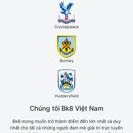
Crystalpalace
Burnley
Huddersfield
Chúng tôi Bk8 Việt Nam
Bk8 mong muốn trở thành điểm đến lớn nhất và duy
nhất cho tất cả những người đam mê giải trí trực tuyến