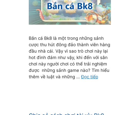
Bắn cá Bk8 là một trong những sảnh
cược thu hút đông đảo thành viên hàng
đầu nhà cái. Vậy vì sao trò chơi này lại
hot đình đám như vậy, khi đến với sân
chơi này người chơi có thể trải nghiệm
được những sảnh game nào? Tìm hiểu
thêm về luật và những …
Đọc tiếp