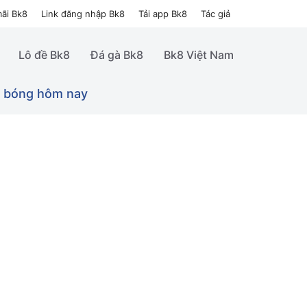
ãi Bk8
Link đăng nhập Bk8
Tải app Bk8
Tác giả
Lô đề Bk8
Đá gà Bk8
Bk8 Việt Nam
 bóng hôm nay