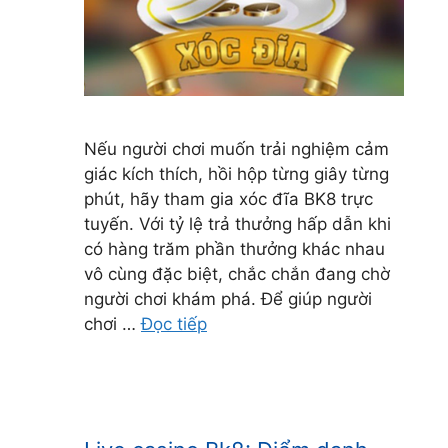
Nếu người chơi muốn trải nghiệm cảm
giác kích thích, hồi hộp từng giây từng
phút, hãy tham gia xóc đĩa BK8 trực
tuyến. Với tỷ lệ trả thưởng hấp dẫn khi
có hàng trăm phần thưởng khác nhau
vô cùng đặc biệt, chắc chắn đang chờ
người chơi khám phá. Để giúp người
chơi …
Đọc tiếp