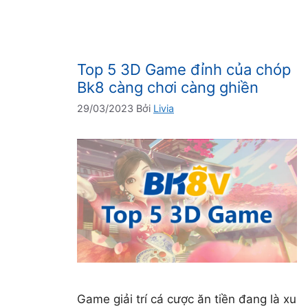
Top 5 3D Game đỉnh của chóp
Bk8 càng chơi càng ghiền
29/03/2023
Bởi
Livia
Game giải trí cá cược ăn tiền đang là xu