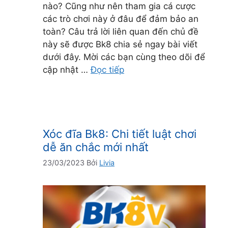
nào? Cũng như nên tham gia cá cược
các trò chơi này ở đâu để đảm bảo an
toàn? Câu trả lời liên quan đến chủ đề
này sẽ được Bk8 chia sẻ ngay bài viết
dưới đây. Mời các bạn cùng theo dõi để
cập nhật …
Đọc tiếp
Xóc đĩa Bk8: Chi tiết luật chơi
dễ ăn chắc mới nhất
23/03/2023
Bởi
Livia