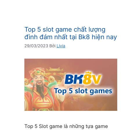
Top 5 slot game chất lượng
đình đám nhất tại Bk8 hiện nay
29/03/2023
Bởi
Livia
Top 5 Slot game là những tựa game