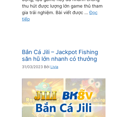
thu hút được lượng lớn game thủ tham
gia trải nghiệm. Bài viết được …
Đọc
tiếp
Bắn Cá Jili – Jackpot Fishing
săn hũ lớn nhanh có thưởng
31/03/2023
Bởi
Livia