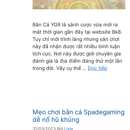
Bắn Cá YGR là sảnh cược vừa mới ra
mắt thời gian gần đây tại website Bk8.
Tuy chỉ mới trình làng nhưng sân chơi
này đã nhận được rất nhiều bình luận
tích cực. Nơi này được giới chuyên gia
đánh giá là địa điểm đáng thử một lần
trong đời. Vậy cụ thể …
Đọc tiếp
Mẹo chơi bắn cá Spadegaming
dễ nổ hũ khủng
31/03/2023
Bởi
Livia