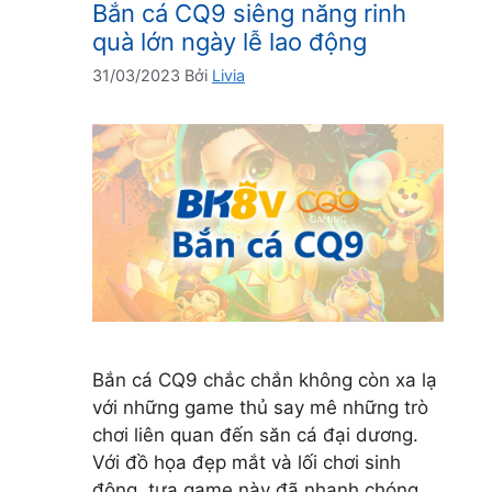
Bắn cá CQ9 siêng năng rinh
quà lớn ngày lễ lao động
31/03/2023
Bởi
Livia
Bắn cá CQ9 chắc chắn không còn xa lạ
với những game thủ say mê những trò
chơi liên quan đến săn cá đại dương.
Với đồ họa đẹp mắt và lối chơi sinh
động, tựa game này đã nhanh chóng