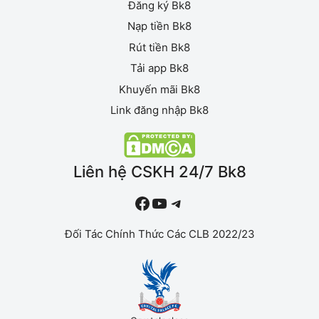
Đăng ký Bk8
Nạp tiền Bk8
Rút tiền Bk8
Tải app Bk8
Khuyến mãi Bk8
Link đăng nhập Bk8
Liên hệ CSKH 24/7 Bk8
#
YouTube
Telegram
Đối Tác Chính Thức Các CLB 2022/23