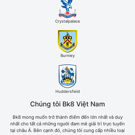
Crystalpalace
Burnley
Huddersfield
Chúng tôi Bk8 Việt Nam
Bk8 mong muốn trở thành điểm đến lớn nhất và duy
nhất cho tất cả những người đam mê giải trí trực tuyến
tại châu Á. Bên cạnh đó, chúng tôi cung cấp nhiều loại