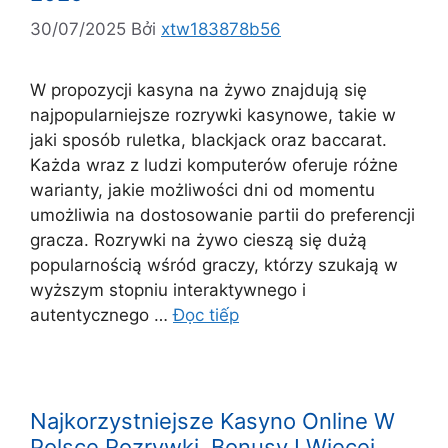
30/07/2025
Bởi
xtw183878b56
W propozycji kasyna na żywo znajdują się
najpopularniejsze rozrywki kasynowe, takie w
jaki sposób ruletka, blackjack oraz baccarat.
Każda wraz z ludzi komputerów oferuje różne
warianty, jakie możliwości dni od momentu
umożliwia na dostosowanie partii do preferencji
gracza. Rozrywki na żywo cieszą się dużą
popularnością wśród graczy, którzy szukają w
wyższym stopniu interaktywnego i
autentycznego …
Đọc tiếp
Najkorzystniejsze Kasyno Online W
Polsce Rozrywki, Bonusy I Więcej