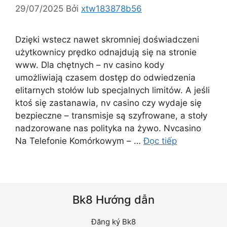
29/07/2025
Bởi
xtw183878b56
Dzięki wstecz nawet skromniej doświadczeni
użytkownicy prędko odnajdują się na stronie
www. Dla chętnych – nv casino kody
umożliwiają czasem dostęp do odwiedzenia
elitarnych stołów lub specjalnych limitów. A jeśli
ktoś się zastanawia, nv casino czy wydaje się
bezpieczne – transmisje są szyfrowane, a stoły
nadzorowane nas polityka na żywo. Nvcasino
Na Telefonie Komórkowym – …
Đọc tiếp
Bk8 Hướng dẫn
Đăng ký Bk8