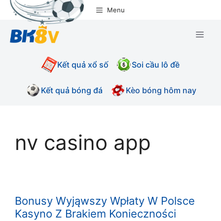
Chuyển
Menu
đến
nội
Men
dung
Kết quả xổ số
Soi cầu lô đề
Kết quả bóng đá
Kèo bóng hôm nay
nv casino app
Bonusy Wyjąwszy Wpłaty W Polsce
Kasyno Z Brakiem Konieczności