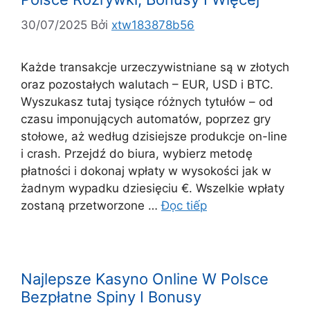
30/07/2025
Bởi
xtw183878b56
Każde transakcje urzeczywistniane są w złotych
oraz pozostałych walutach – EUR, USD i BTC.
Wyszukasz tutaj tysiące różnych tytułów – od
czasu imponujących automatów, poprzez gry
stołowe, aż według dzisiejsze produkcje on-line
i crash. Przejdź do biura, wybierz metodę
płatności i dokonaj wpłaty w wysokości jak w
żadnym wypadku dziesięciu €. Wszelkie wpłaty
zostaną przetworzone …
Đọc tiếp
Najlepsze Kasyno Online W Polsce
Bezpłatne Spiny I Bonusy