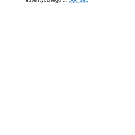
autentycznego …
Đọc tiếp