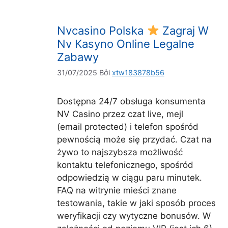
Nvcasino Polska
Zagraj W
Nv Kasyno Online Legalne
Zabawy
31/07/2025
Bởi
xtw183878b56
Dostępna 24/7 obsługa konsumenta
NV Casino przez czat live, mejl
(email protected) i telefon spośród
pewnością może się przydać. Czat na
żywo to najszybsza możliwość
kontaktu telefonicznego, spośród
odpowiedzią w ciągu paru minutek.
FAQ na witrynie mieści znane
testowania, takie w jaki sposób proces
weryfikacji czy wytyczne bonusów. W