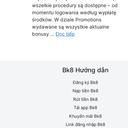
wszelkie procedury są dostępne – od
momentu logowania według wypłatę
środków. W dziale Promotions
wydawane są wszystkie aktualne
bonusy …
Đọc tiếp
Bk8 Hướng dẫn
Đăng ký Bk8
Nạp tiền Bk8
Rút tiền Bk8
Tải app Bk8
Khuyến mãi Bk8
Link đăng nhập Bk8