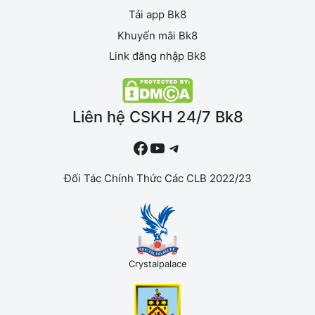
Tải app Bk8
Khuyến mãi Bk8
Link đăng nhập Bk8
Liên hệ CSKH 24/7 Bk8
#
YouTube
Telegram
Đối Tác Chính Thức Các CLB 2022/23
Crystalpalace