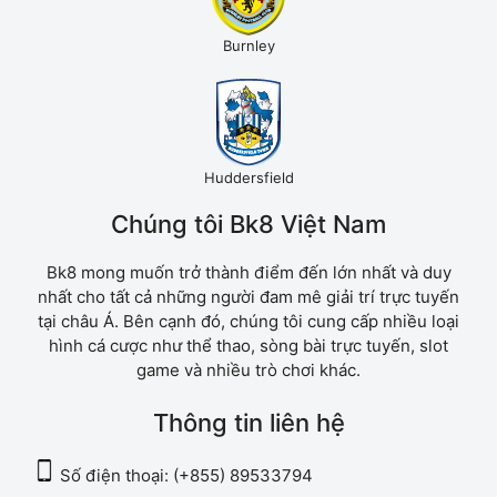
Burnley
Huddersfield
Chúng tôi Bk8 Việt Nam
Bk8 mong muốn trở thành điểm đến lớn nhất và duy
nhất cho tất cả những người đam mê giải trí trực tuyến
tại châu Á. Bên cạnh đó, chúng tôi cung cấp nhiều loại
hình cá cược như thể thao, sòng bài trực tuyến, slot
game và nhiều trò chơi khác.
Thông tin liên hệ
Số điện thoại:
(+855) 89533794