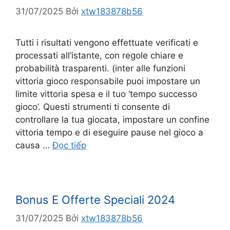
31/07/2025
Bởi
xtw183878b56
Tutti i risultati vengono effettuate verificati e
processati all’istante, con regole chiare e
probabilità trasparenti. (inter alle funzioni
vittoria gioco responsabile puoi impostare un
limite vittoria spesa e il tuo ‘tempo successo
gioco’. Questi strumenti ti consente di
controllare la tua giocata, impostare un confine
vittoria tempo e di eseguire pause nel gioco a
causa …
Đọc tiếp
Bonus E Offerte Speciali 2024
31/07/2025
Bởi
xtw183878b56