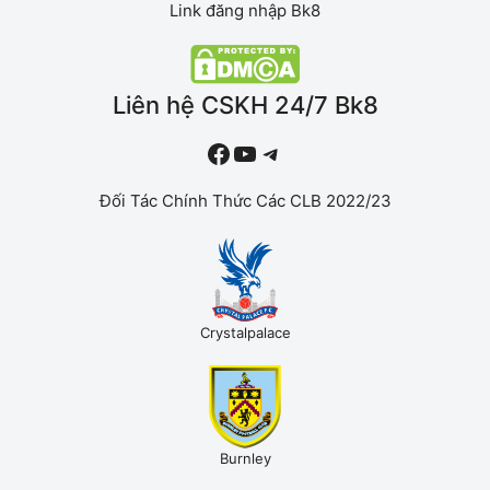
Link đăng nhập Bk8
Liên hệ CSKH 24/7 Bk8
#
YouTube
Telegram
Đối Tác Chính Thức Các CLB 2022/23
Crystalpalace
Burnley