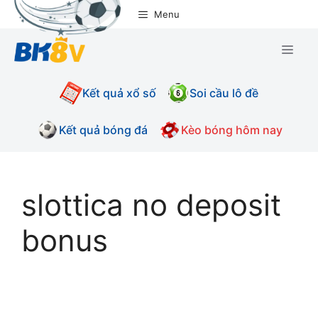
Chuyển
Menu
đến
nội
Men
dung
Kết quả xổ số
Soi cầu lô đề
Kết quả bóng đá
Kèo bóng hôm nay
slottica no deposit
bonus