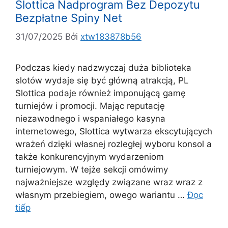
Slottica Nadprogram Bez Depozytu
Bezpłatne Spiny Net
31/07/2025
Bởi
xtw183878b56
Podczas kiedy nadzwyczaj duża biblioteka
slotów wydaje się być główną atrakcją, PL
Slottica podaje również imponującą gamę
turniejów i promocji. Mając reputację
niezawodnego i wspaniałego kasyna
internetowego, Slottica wytwarza ekscytujących
wrażeń dzięki własnej rozległej wyboru konsol a
także konkurencyjnym wydarzeniom
turniejowym. W tejże sekcji omówimy
najważniejsze względy związane wraz wraz z
własnym przebiegiem, owego wariantu …
Đọc
tiếp