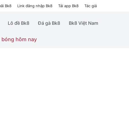
ãi Bk8
Link đăng nhập Bk8
Tải app Bk8
Tác giả
Lô đề Bk8
Đá gà Bk8
Bk8 Việt Nam
 bóng hôm nay