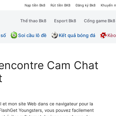
Nạp tiền Bk8
Rút tiền BK8
Đăng ký Bk8
Khuyến m
Thể thao Bk8
Esport Bk8
Cổng game Bk8
 số
Soi cầu lô đề
Kết quả bóng đá
Kèo
encontre Cam Chat
t
 et mon site Web dans ce navigateur pour la
 FlashGet Youngsters, vous pouvez facilement