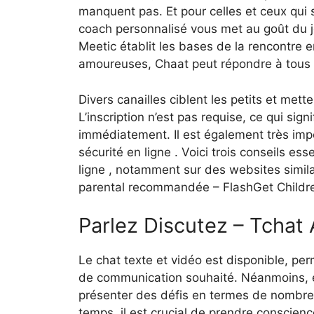
manquent pas. Et pour celles et ceux qui s
coach personnalisé vous met au goût du jo
Meetic établit les bases de la rencontre 
amoureuses, Chaat peut répondre à tous 
Divers canailles ciblent les petits et mett
L’inscription n’est pas requise, ce qui sig
immédiatement. Il est également très imp
sécurité en ligne . Voici trois conseils es
ligne , notamment sur des websites simila
parental recommandée – FlashGet Childr
Parlez Discutez – Tchat 
Le chat texte et vidéo est disponible, per
de communication souhaité. Néanmoins, en
présenter des défis en termes de nombre d
temps, il est crucial de prendre conscie