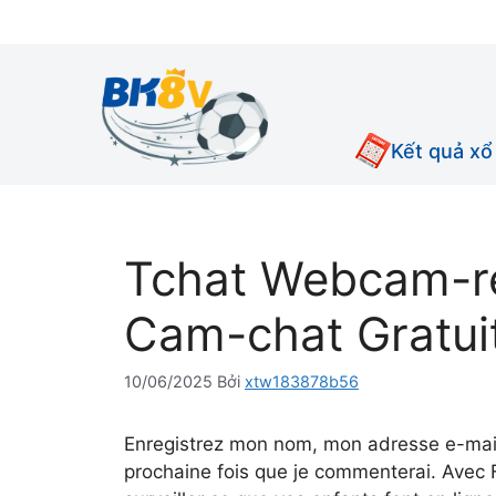
Chuyển
đến
nội
dung
Kết quả xổ
Tchat Webcam-r
Cam-chat Gratui
10/06/2025
Bởi
xtw183878b56
Enregistrez mon nom, mon adresse e-mail
prochaine fois que je commenterai. Avec