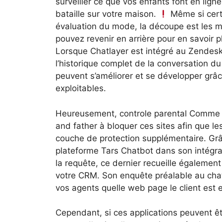
surveiller ce que vos enfants font en lign
bataille sur votre maison.
Même si cert
évaluation du mode, la découpe est les m
pouvez revenir en arrière pour en savoir p
Lorsque Chatlayer est intégré au Zendesk
l’historique complet de la conversation du
peuvent s’améliorer et se développer grâ
exploitables.
Heureusement, controle parental Comme F
and father à bloquer ces sites afin que le
couche de protection supplémentaire. Grâc
plateforme Tars Chatbot dans son intégral
la requête, ce dernier recueille égalemen
votre CRM. Son enquête préalable au chat 
vos agents quelle web page le client est 
Cependant, si ces applications peuvent êt