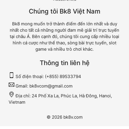
Chúng tôi Bk8 Việt Nam
Bk8 mong muốn trở thành điểm đến lớn nhất và duy
nhất cho tất cả những người đam mê giải trí trực tuyến
tại châu Á. Bên cạnh đó, chúng tôi cung cấp nhiều loại
hình cá cược như thể thao, sòng bài trực tuyến, slot
game và nhiều trò chơi khác.
Thông tin liên hệ
Số điện thoại:
(+855) 89533794
Gmail:
bk8vcom@gmail.com
Địa chỉ:
24 Phố Xa La, Phúc La, Hà Đông, Hanoi,
Vietnam
© 2026 bk8v.com