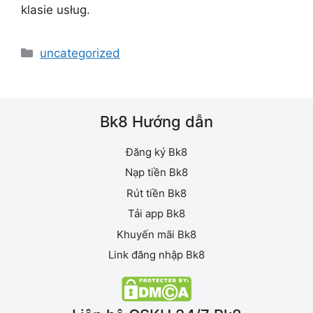
klasie usług.
Danh
uncategorized
mục
Bk8 Hướng dẫn
Đăng ký Bk8
Nạp tiền Bk8
Rút tiền Bk8
Tải app Bk8
Khuyến mãi Bk8
Link đăng nhập Bk8