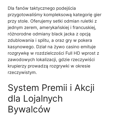
Dla fanów taktycznego podejścia
przygotowaliśmy kompleksową kategorię gier
przy stole. Oferujemy setki odmian ruletki z
jednym zerem, amerykańskiej i francuskiej,
różnorodne odmiany black jacka z opcją
zdublowania i splitu, a oraz gry w pokera
kasynowego. Dział na żywo casino emituje
rozgrywkę w rozdzielczości Full HD wprost z
zawodowych lokalizacji, gdzie rzeczywiści
krupierzy prowadzą rozgrywki w okresie
rzeczywistym.
System Premii i Akcji
dla Lojalnych
Bywalców