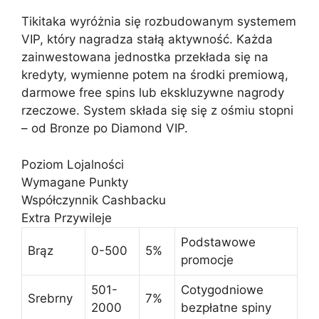
Tikitaka wyróżnia się rozbudowanym systemem
VIP, który nagradza stałą aktywność. Każda
zainwestowana jednostka przekłada się na
kredyty, wymienne potem na środki premiową,
darmowe free spins lub ekskluzywne nagrody
rzeczowe. System składa się się z ośmiu stopni
– od Bronze po Diamond VIP.
Poziom Lojalności
Wymagane Punkty
Współczynnik Cashbacku
Extra Przywileje
Podstawowe
Brąz
0-500
5%
promocje
501-
Cotygodniowe
Srebrny
7%
2000
bezpłatne spiny