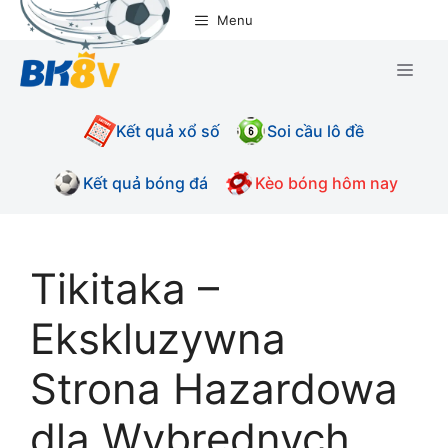
Chuyển
Menu
đến
nội
Men
dung
Kết quả xổ số
Soi cầu lô đề
Kết quả bóng đá
Kèo bóng hôm nay
Tikitaka –
Ekskluzywna
Strona Hazardowa
dla Wybrednych