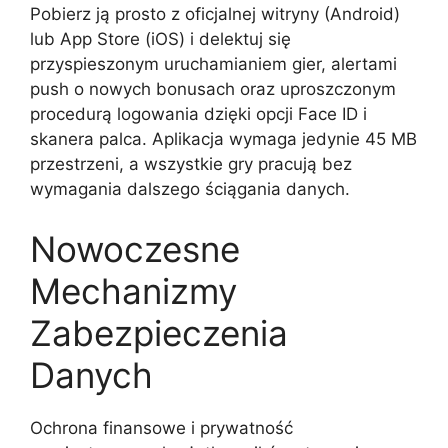
Pobierz ją prosto z oficjalnej witryny (Android)
lub App Store (iOS) i delektuj się
przyspieszonym uruchamianiem gier, alertami
push o nowych bonusach oraz uproszczonym
procedurą logowania dzięki opcji Face ID i
skanera palca. Aplikacja wymaga jedynie 45 MB
przestrzeni, a wszystkie gry pracują bez
wymagania dalszego ściągania danych.
Nowoczesne
Mechanizmy
Zabezpieczenia
Danych
Ochrona finansowe i prywatność