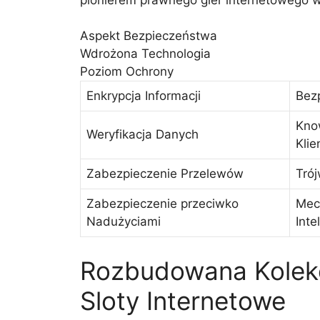
Aspekt Bezpieczeństwa
Wdrożona Technologia
Poziom Ochrony
Enkrypcja Informacji
Bez
Kno
Weryfikacja Danych
Klie
Zabezpieczenie Przelewów
Tró
Zabezpieczenie przeciwko
Mec
Nadużyciami
Inte
Rozbudowana Kolekc
Sloty Internetowe