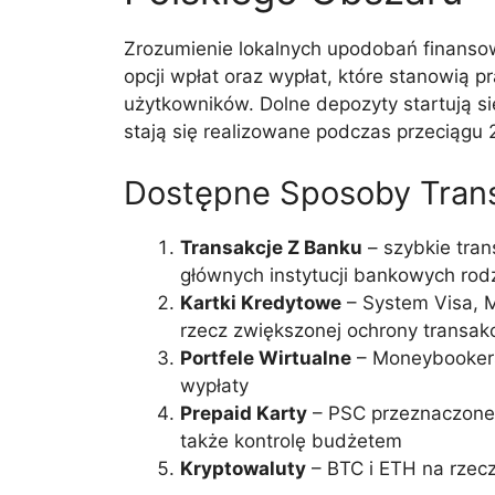
Zrozumienie lokalnych upodobań finansow
opcji wpłat oraz wypłat, które stanowią p
użytkowników. Dolne depozyty startują si
stają się realizowane podczas przeciągu 
Dostępne Sposoby Trans
Transakcje Z Banku
– szybkie tran
głównych instytucji bankowych ro
Kartki Kredytowe
– System Visa, 
rzecz zwiększonej ochrony transakc
Portfele Wirtualne
– Moneybookers,
wypłaty
Prepaid Karty
– PSC przeznaczone 
także kontrolę budżetem
Kryptowaluty
– BTC i ETH na rze