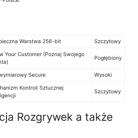
pieczna Warstwa 256-bit
Szczytowy
w Your Customer (Poznaj Swojego
Pogłębiony
nta)
jwymiarowy Secure
Wysoki
hanizm Kontroli Sztucznej
Szczytowy
ligencji
ja Rozgrywek a także