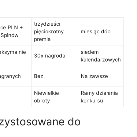
trzydzieści
ące PLN +
pięciokrotny
miesiąc dób
 Spinów
premia
aksymalnie
siedem
30x nagroda
kalendarzowych
egranych
Bez
Na zawsze
Niewielkie
Ramy działania
obroty
konkursu
rzystosowane do