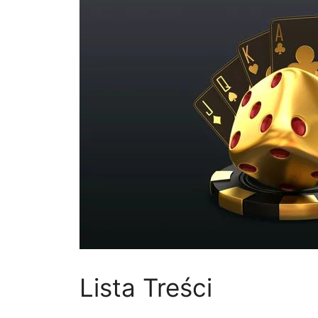
Lista Treści