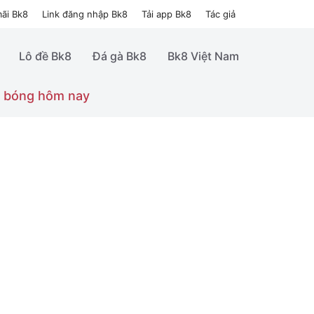
ãi Bk8
Link đăng nhập Bk8
Tải app Bk8
Tác giả
Lô đề Bk8
Đá gà Bk8
Bk8 Việt Nam
 bóng hôm nay