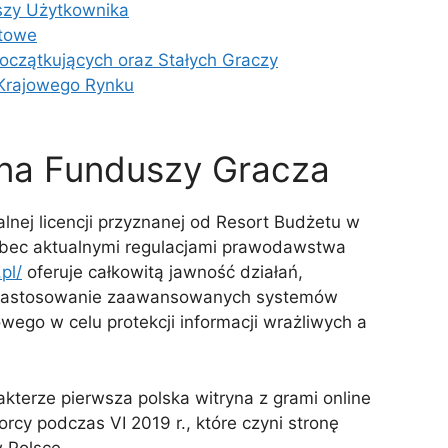
szy Użytkownika
etowe
oczątkujących oraz Stałych Graczy
Krajowego Rynku
ona Funduszy Gracza
lnej licencji przyznanej od Resort Budżetu w
obec aktualnymi regulacjami prawodawstwa
pl/
oferuje całkowitą jawność działań,
z zastosowanie zaawansowanych systemów
ego w celu protekcji informacji wrażliwych a
kterze pierwsza polska witryna z grami online
rcy podczas VI 2019 r., które czyni stronę
 Polsce.