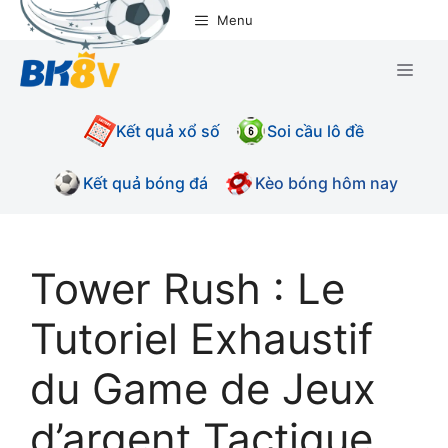
Chuyển
Menu
đến
nội
Men
dung
Kết quả xổ số
Soi cầu lô đề
Kết quả bóng đá
Kèo bóng hôm nay
Tower Rush : Le
Tutoriel Exhaustif
du Game de Jeux
d’argent Tactique