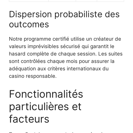
Dispersion probabiliste des
outcomes
Notre programme certifié utilise un créateur de
valeurs imprévisibles sécurisé qui garantit le
hasard complète de chaque session. Les suites
sont contrôlées chaque mois pour assurer la
adéquation aux critères internationaux du
casino responsable.
Fonctionnalités
particulières et
facteurs