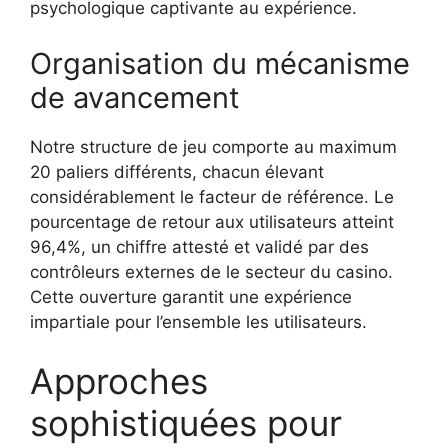
psychologique captivante au expérience.
Organisation du mécanisme
de avancement
Notre structure de jeu comporte au maximum
20 paliers différents, chacun élevant
considérablement le facteur de référence. Le
pourcentage de retour aux utilisateurs atteint
96,4%, un chiffre attesté et validé par des
contrôleurs externes de le secteur du casino.
Cette ouverture garantit une expérience
impartiale pour l’ensemble les utilisateurs.
Approches
sophistiquées pour