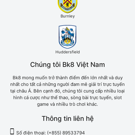
Burnley
Huddersfield
Chúng tôi Bk8 Việt Nam
Bk8 mong muốn trở thành điểm đến lớn nhất và duy
nhất cho tất cả những người đam mê giải trí trực tuyến
tại châu Á. Bên cạnh đó, chúng tôi cung cấp nhiều loại
hình cá cược như thể thao, sòng bài trực tuyến, slot
game và nhiều trò chơi khác.
Thông tin liên hệ
Số điện thoại:
(+855) 89533794