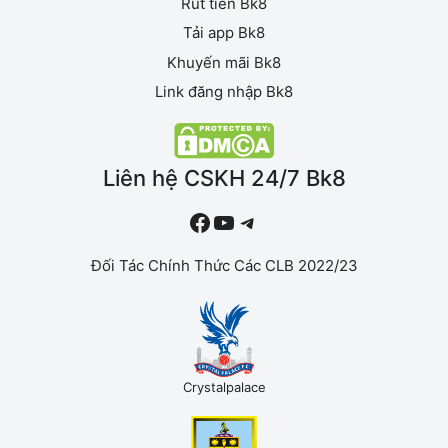
Rút tiền Bk8
Tải app Bk8
Khuyến mãi Bk8
Link đăng nhập Bk8
Liên hệ CSKH 24/7 Bk8
#
YouTube
Telegram
Đối Tác Chính Thức Các CLB 2022/23
Crystalpalace