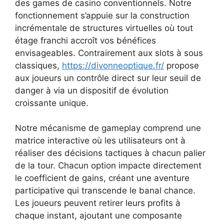
des games de casino conventionnels. Notre
fonctionnement s’appuie sur la construction
incrémentale de structures virtuelles où tout
étage franchi accroît vos bénéfices
envisageables. Contrairement aux slots à sous
classiques,
https://divonneoptique.fr/
propose
aux joueurs un contrôle direct sur leur seuil de
danger à via un dispositif de évolution
croissante unique.
Notre mécanisme de gameplay comprend une
matrice interactive où les utilisateurs ont à
réaliser des décisions tactiques à chacun palier
de la tour. Chacun option impacte directement
le coefficient de gains, créant une aventure
participative qui transcende le banal chance.
Les joueurs peuvent retirer leurs profits à
chaque instant, ajoutant une composante