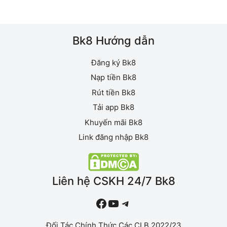
mục
Bk8 Hướng dẫn
Đăng ký Bk8
Nạp tiền Bk8
Rút tiền Bk8
Tải app Bk8
Khuyến mãi Bk8
Link đăng nhập Bk8
Liên hệ CSKH 24/7 Bk8
#
YouTube
Telegram
Đối Tác Chính Thức Các CLB 2022/23