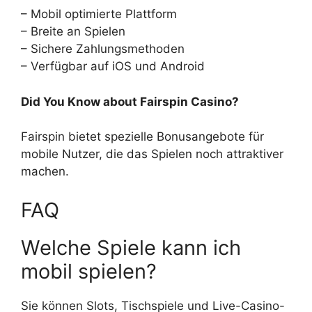
– Mobil optimierte Plattform
– Breite an Spielen
– Sichere Zahlungsmethoden
– Verfügbar auf iOS und Android
Did You Know about Fairspin Casino?
Fairspin bietet spezielle Bonusangebote für
mobile Nutzer, die das Spielen noch attraktiver
machen.
FAQ
Welche Spiele kann ich
mobil spielen?
Sie können Slots, Tischspiele und Live-Casino-