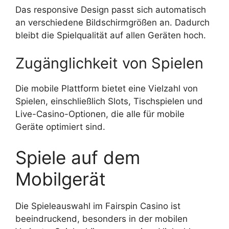
Das responsive Design passt sich automatisch
an verschiedene Bildschirmgrößen an. Dadurch
bleibt die Spielqualität auf allen Geräten hoch.
Zugänglichkeit von Spielen
Die mobile Plattform bietet eine Vielzahl von
Spielen, einschließlich Slots, Tischspielen und
Live-Casino-Optionen, die alle für mobile
Geräte optimiert sind.
Spiele auf dem
Mobilgerät
Die Spieleauswahl im Fairspin Casino ist
beeindruckend, besonders in der mobilen