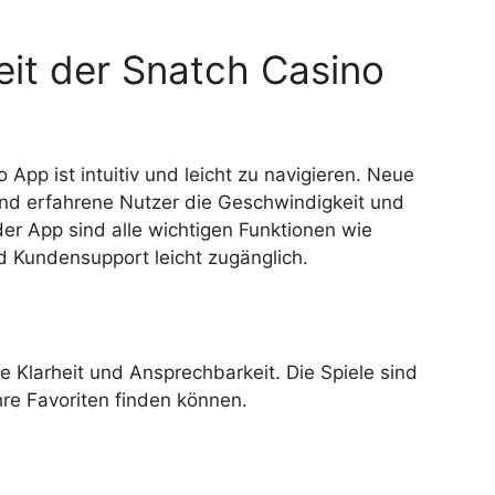
eit der Snatch Casino
App ist intuitiv und leicht zu navigieren. Neue
rend erfahrene Nutzer die Geschwindigkeit und
der App sind alle wichtigen Funktionen wie
d Kundensupport leicht zugänglich.
 Klarheit und Ansprechbarkeit. Die Spiele sind
ihre Favoriten finden können.