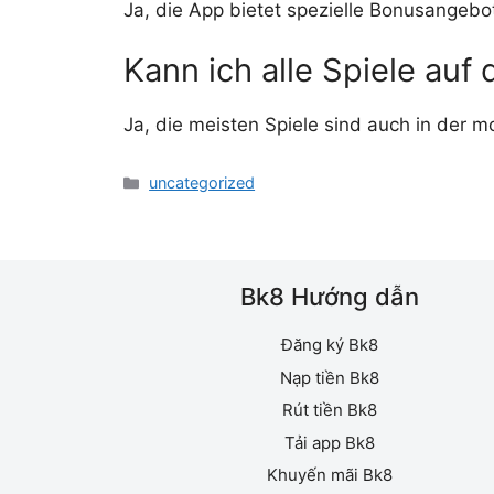
Ja, die App bietet spezielle Bonusangebot
Kann ich alle Spiele auf
Ja, die meisten Spiele sind auch in der m
Danh
uncategorized
mục
Bk8 Hướng dẫn
Đăng ký Bk8
Nạp tiền Bk8
Rút tiền Bk8
Tải app Bk8
Khuyến mãi Bk8