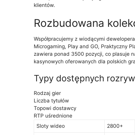
klientów.
Rozbudowana kolekc
Współpracujemy z wiodącymi deweloperam
Microgaming, Play and GO, Praktyczny Pl
zawiera ponad 3500 pozycji, co plasuje n
kasynowych oferowanych dla polskich gra
Typy dostępnych rozry
Rodzaj gier
Liczba tytułów
Topowi dostawcy
RTP uśrednione
Sloty wideo
2800+