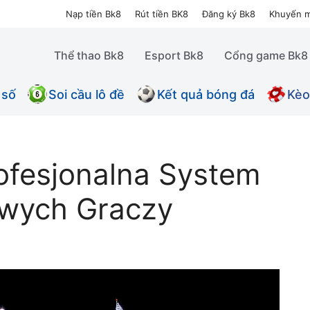
Nạp tiền Bk8
Rút tiền BK8
Đăng ký Bk8
Khuyến m
Thể thao Bk8
Esport Bk8
Cổng game Bk8
 số
Soi cầu lô đề
Kết quả bóng đá
Kèo
ofesjonalna System
owych Graczy