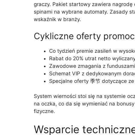
graczy. Pakiet startowy zawiera nagrodę
spinami na wybrane automaty. Zasady sta
wskaźnik w branży.
Cykliczne oferty promoc
Co tydzień premie zasileń w wysok
Rabat do 20% utrat netto wyliczan
Zawodowe zmagania z funduszami 
Schemat VIP z dedykowanym dorad
Specjalne oferty 季节 dotyczące ze
System wierności stoi się na systemie o
na oczka, co da się wymieniać na bonusy
fizyczne.
Wsparcie techniczne