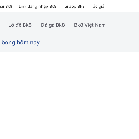
ãi Bk8
Link đăng nhập Bk8
Tải app Bk8
Tác giả
Lô đề Bk8
Đá gà Bk8
Bk8 Việt Nam
 bóng hôm nay