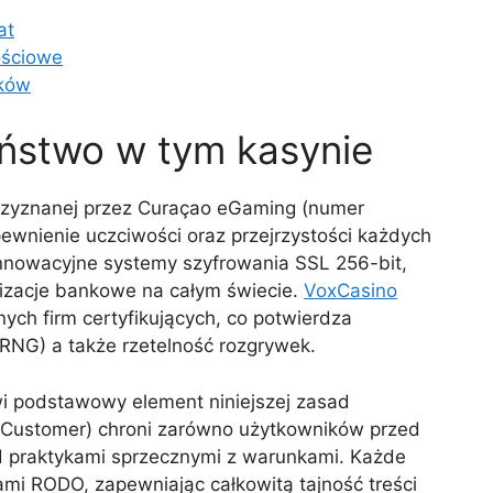
at
ościowe
ików
eństwo w tym kasynie
przyznanej przez Curaçao eGaming (numer
ewnienie uczciwości oraz przejrzystości każdych
nnowacyjne systemy szyfrowania SSL 256-bit,
nizacje bankowe na całym świecie.
VoxCasino
nych firm certyfikujących, co potwierdza
RNG) a także rzetelność rozgrywek.
i podstawowy element niniejszej zasad
 Customer) chroni zarówno użytkowników przed
ed praktykami sprzecznymi z warunkami. Każde
ami RODO, zapewniając całkowitą tajność treści