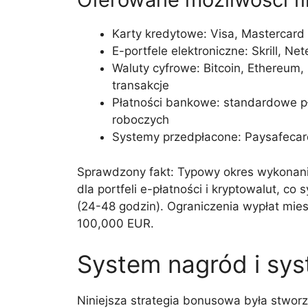
Karty kredytowe: Visa, Mastercard 
E-portfele elektroniczne: Skrill, N
Waluty cyfrowe: Bitcoin, Ethereum, 
transakcje
Płatności bankowe: standardowe pł
roboczych
Systemy przedpłacone: Paysafecard
Sprawdzony fakt: Typowy okres wykonani
dla portfeli e-płatności i kryptowalut, c
(24-48 godzin). Ograniczenia wypłat mies
100,000 EUR.
System nagród i sys
Niniejsza strategia bonusowa była stworz