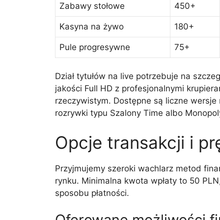
Zabawy stołowe
450+
Kasyna na żywo
180+
Pule progresywne
75+
Dział tytułów na live potrzebuje na szcz
jakości Full HD z profesjonalnymi krupier
rzeczywistym. Dostępne są liczne wersje r
rozrywki typu Szalony Time albo Monopoly
Opcje transakcji i p
Przyjmujemy szeroki wachlarz metod fin
rynku. Minimalna kwota wpłaty to 50 PLN,
sposobu płatności.
Oferowane możliwości f