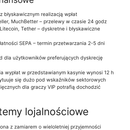
z błyskawicznym realizacją wpłat
eteller, MuchBetter – przelewy w czasie 24 godz
Litecoin, Tether – dyskretne i błyskawiczne
atności SEPA – termin przetwarzania 2-5 dni
 dla użytkowników preferujących dyskrecję
a wypłat w przedstawianym kasynie wynosi 12 h
o sytuuje się dużo pod wskaźników sektorowych
ięcznych dla graczy VIP potrafią dochodzić
temy lojalnościowe
ona z zamiarem o wieloletniej przyjemności