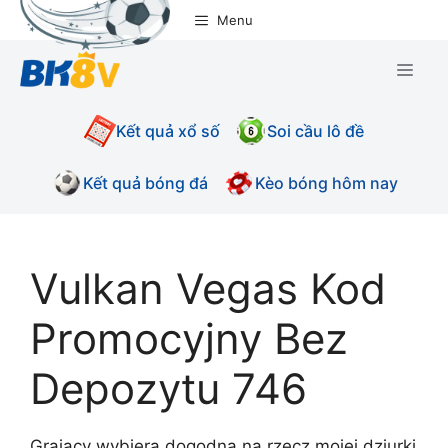
Chuyển
Menu
đến
nội
Men
dung
Kết quả xổ số
Soi cầu lô đề
Kết quả bóng đá
Kèo bóng hôm nay
Vulkan Vegas Kod
Promocyjny Bez
Depozytu 746
Grający wybiera dogodną na rzecz mojej dziurki