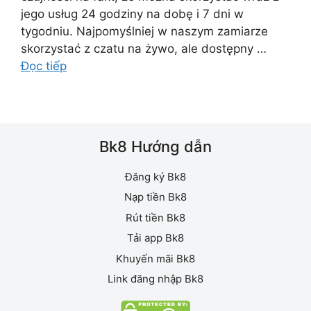
jego usług 24 godziny na dobę i 7 dni w
tygodniu. Najpomyślniej w naszym zamiarze
skorzystać z czatu na żywo, ale dostępny …
Đọc tiếp
Bk8 Hướng dẫn
Đăng ký Bk8
Nạp tiền Bk8
Rút tiền Bk8
Tải app Bk8
Khuyến mãi Bk8
Link đăng nhập Bk8