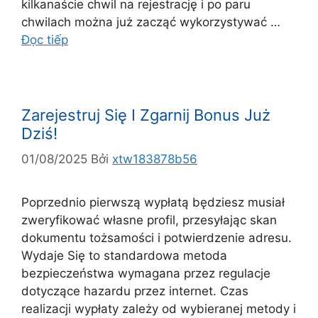
kilkanaście chwil na rejestrację i po paru
chwilach można już zacząć wykorzystywać …
Đọc tiếp
Zarejestruj Się I Zgarnij Bonus Już
Dziś!
01/08/2025
Bởi
xtw183878b56
Poprzednio pierwszą wypłatą będziesz musiał
zweryfikować własne profil, przesyłając skan
dokumentu tożsamości i potwierdzenie adresu.
Wydaje Się to standardowa metoda
bezpieczeństwa wymagana przez regulacje
dotyczące hazardu przez internet. Czas
realizacji wypłaty zależy od wybieranej metody i