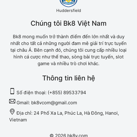
Huddersfield
Chúng tôi Bk8 Việt Nam
Bk8 mong muốn trở thành điểm đến lớn nhất và duy
nhất cho tất cả những người đam mê giải trí trực tuyến
tại châu Á. Bên cạnh đó, chúng tôi cung cấp nhiều loại
hình cá cược như thể thao, sòng bài trực tuyến, slot
game và nhiều trò chơi khác.
Thông tin liên hệ
Số điện thoại:
(+855) 89533794
Gmail:
bk8vcom@gmail.com
Địa chỉ:
24 Phố Xa La, Phúc La, Hà Đông, Hanoi,
Vietnam
© 2026 bk8v.com