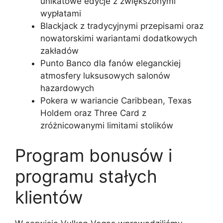
unikatowe edycje z zwiększonymi
wypłatami
Blackjack z tradycyjnymi przepisami oraz
nowatorskimi wariantami dodatkowych
zakładów
Punto Banco dla fanów eleganckiej
atmosfery luksusowych salonów
hazardowych
Pokera w wariancie Caribbean, Texas
Holdem oraz Three Card z
zróżnicowanymi limitami stolików
Program bonusów i
programu stałych
klientów