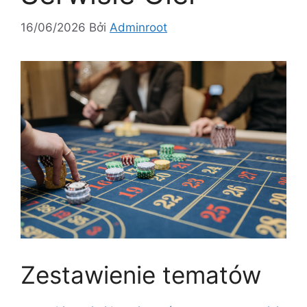
16/06/2026
Bởi
Adminroot
Zestawienie tematów