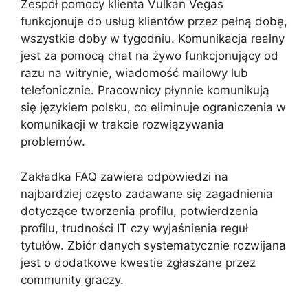
Zespół pomocy klienta Vulkan Vegas
funkcjonuje do usług klientów przez pełną dobę,
wszystkie doby w tygodniu. Komunikacja realny
jest za pomocą chat na żywo funkcjonujący od
razu na witrynie, wiadomość mailowy lub
telefonicznie. Pracownicy płynnie komunikują
się językiem polsku, co eliminuje ograniczenia w
komunikacji w trakcie rozwiązywania
problemów.
Zakładka FAQ zawiera odpowiedzi na
najbardziej często zadawane się zagadnienia
dotyczące tworzenia profilu, potwierdzenia
profilu, trudności IT czy wyjaśnienia reguł
tytułów. Zbiór danych systematycznie rozwijana
jest o dodatkowe kwestie zgłaszane przez
community graczy.