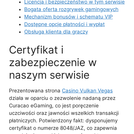
Licencja i bezpieczeństwo w tym serwisie
Bogata oferta rozgrywek gamingowych
Mechanizm bonusów i schematu VIP
Dostępne opcje płatności i wypłat
Obsługa klienta dla graczy
Certyfikat i
zabezpieczenie w
naszym serwisie
Prezentowana strona
Casino Vulkan Vegas
działa w oparciu o zezwolenie nadaną przez
Curacao eGaming, co jest poręczenie
uczciwości oraz jawności wszelkich transakcji
płatniczych. Potwierdzony fakt: dysponujemy
certyfikat o numerze 8048/JAZ, co zapewnia