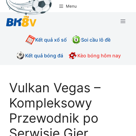
Chuyển
Menu
đến
nội
Men
dung
Kết quả xổ số
Soi cầu lô đề
Kết quả bóng đá
Kèo bóng hôm nay
Vulkan Vegas –
Kompleksowy
Przewodnik po
Serwisie Gier