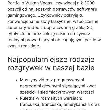
Portfolio Vulkan Vegas liczy więcej niż 3000
pozycji od najlepszych dostawców software’u
gamingowego. Użytkownicy odkryją tu
konwencjonalne sloty klasyczne, współczesne
automaty wideo z dopracowaną grafiką 3D,
tytuły stolne oraz sekcję casino na żywo z
realnymi prowadzącymi obsługującymi partię w
czasie real-time.
Najpopularniejsze rodzaje
rozgrywek w naszej bazie
Maszyny video z progresywnymi
nagrodami głównymi sięgającymi kwot
szescio- i siedmiocyfrowych wartości
Ruletka w rozmaitych wersjach:
francuska, francuska, amerykańska oraz