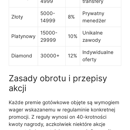
4999
transfery
5000-
Prywatny
Złoty
8%
14999
menedżer
15000-
Unikalne
Platynowy
10%
29999
zawody
Indywidualne
Diamond
30000+
12%
oferty
Zasady obrotu i przepisy
akcji
Każde premie gotówkowe objęte są wymogiem
wager wskazanemu w regulaminie konkretnej
promocji. Z reguły wynosi on 40-krotności
kwoty nagrody, aczkolwiek niektóre akcje