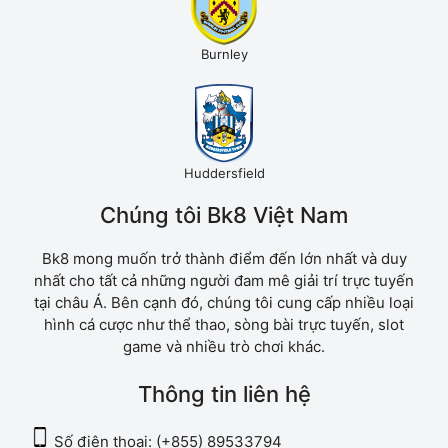
Burnley
Huddersfield
Chúng tôi Bk8 Việt Nam
Bk8 mong muốn trở thành điểm đến lớn nhất và duy
nhất cho tất cả những người đam mê giải trí trực tuyến
tại châu Á. Bên cạnh đó, chúng tôi cung cấp nhiều loại
hình cá cược như thể thao, sòng bài trực tuyến, slot
game và nhiều trò chơi khác.
Thông tin liên hệ
Số điện thoại:
(+855) 89533794