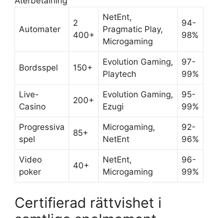
Återbetalning
NetEnt,
2
94-
Automater
Pragmatic Play,
400+
98%
Microgaming
Evolution Gaming,
97-
Bordsspel
150+
Playtech
99%
Live-
Evolution Gaming,
95-
200+
Casino
Ezugi
99%
Progressiva
Microgaming,
92-
85+
spel
NetEnt
96%
Video
NetEnt,
96-
40+
poker
Microgaming
99%
Certifierad rättvishet i