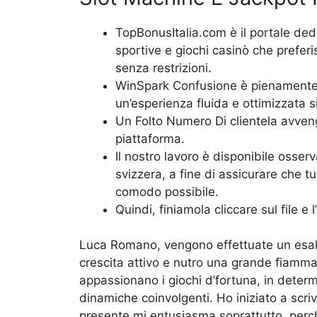
TopBonusItalia.com è il portale ded
sportive e giochi casinò che prefer
senza restrizioni.
WinSpark Confusione è pienamente c
un’esperienza fluida e ottimizzata 
Un Folto Numero Di clientela avveng
piattaforma.
Il nostro lavoro è disponibile osser
svizzera, a fine di assicurare che 
comodo possibile.
Quindi, finiamola cliccare sul file e
Luca Romano, vengono effettuate un esalt
crescita attivo e nutro una grande fiammat
appassionano i giochi d’fortuna, in determ
dinamiche coinvolgenti. Ho iniziato a scri
presente mi entusiasma soprattutto, perch