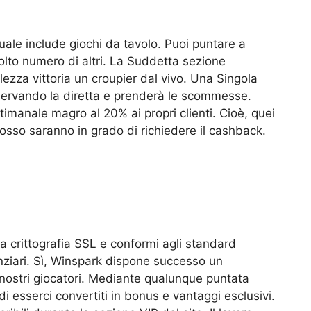
uale include giochi da tavolo. Puoi puntare a
folto numero di altri. La Suddetta sezione
ellezza vittoria un croupier dal vivo. Una Singola
sservando la diretta e prenderà le scommesse.
imanale magro al 20% ai propri clienti. Cioè, quei
osso saranno in grado di richiedere il cashback.
da crittografia SSL e conformi agli standard
nanziari. Sì, Winspark dispone successo un
nostri giocatori. Mediante qualunque puntata
di esserci convertiti in bonus e vantaggi esclusivi.