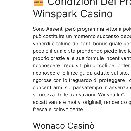
Condizioni Del P
Winspark Casino
Sono Assenti però programma vittoria poker
può costituire un momento successo debole
venerdì è taluno dei tanti bonus quale per
poco e il quale sta prendendo piede livel
proprio grazie alle sue formule incentivanti
riconoscere i requisiti più piccoli per po
riconoscere le linee guida adatte sul sit
rigorose con lo traguardo di proteggere i 
concentrarmi sul passatempo in assenza di
sicurezza delle transazioni. Winspark Co
accattivante e motivi originali, rendendo
fresca e coinvolgente.
Wonaco Casinò