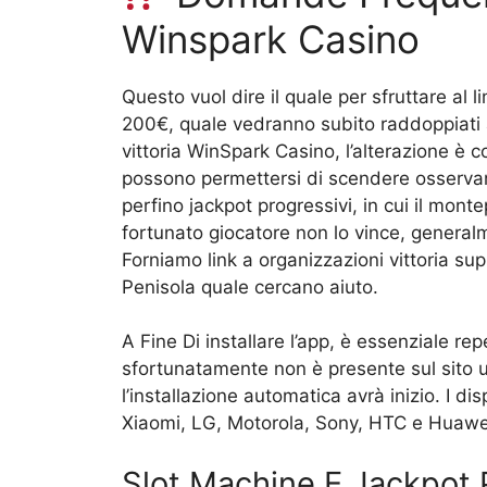
Winspark Casino
Questo vuol dire il quale per sfruttare al l
200€, quale vedranno subito raddoppiati all
vittoria WinSpark Casino, l’alterazione è c
possono permettersi di scendere osservand
perfino jackpot progressivi, in cui il mon
fortunato giocatore non lo vince, general
Forniamo link a organizzazioni vittoria su
Penisola quale cercano aiuto.
A Fine Di installare l’app, è essenziale reperi
sfortunatamente non è presente sul sito uff
l’installazione automatica avrà inizio. I d
Xiaomi, LG, Motorola, Sony, HTC e Huawe
Slot Machine E Jackpot 