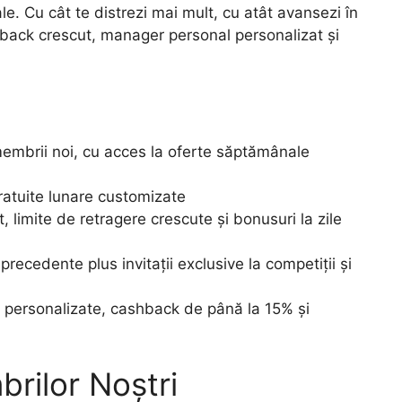
le. Cu cât te distrezi mai mult, cu atât avansezi în
hback crescut, manager personal personalizat și
membrii noi, cu acces la oferte săptămânale
ratuite lunare customizate
limite de retragere crescute și bonusuri la zile
 precedente plus invitații exclusive la competiții și
 personalizate, cashback de până la 15% și
rilor Noștri