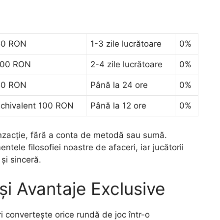
50 RON
1-3 zile lucrătoare
0%
100 RON
2-4 zile lucrătoare
0%
50 RON
Până la 24 ore
0%
chivalent 100 RON
Până la 12 ore
0%
nzacție, fără a conta de metodă sau sumă.
tele filosofiei noastre de afaceri, iar jucătorii
și sinceră.
și Avantaje Exclusive
 convertește orice rundă de joc într-o