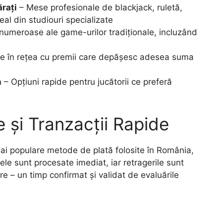
ărați
– Mese profesionale de blackjack, ruletă,
eal din studiouri specializate
numeroase ale game-urilor tradiționale, incluzând
ate în rețea cu premii care depășesc adesea suma
h
– Opțiuni rapide pentru jucătorii ce preferă
și Tranzacții Rapide
mai populare metode de plată folosite în România,
le sunt procesate imediat, iar retragerile sunt
e – un timp confirmat și validat de evaluările