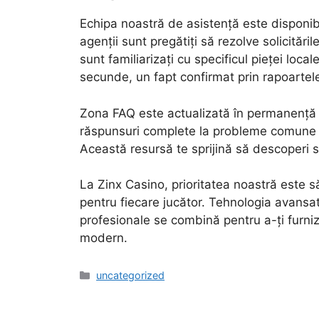
Echipa noastră de asistență este disponibil
agenții sunt pregătiți să rezolve solicitări
sunt familiarizați cu specificul pieței lo
secunde, un fapt confirmat prin rapoartel
Zona FAQ este actualizată în permanență c
răspunsuri complete la probleme comune ref
Această resursă te sprijină să descoperi so
La Zinx Casino, prioritatea noastră este s
pentru fiecare jucător. Tehnologia avansat
profesionale se combină pentru a-ți furniz
modern.
Danh
uncategorized
mục