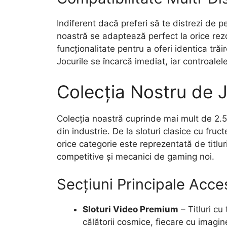
Indiferent dacă preferi să te distrezi de 
noastră se adaptează perfect la orice rez
funcționalitate pentru a oferi identica trăi
Jocurile se încarcă imediat, iar controalel
Colecția Nostru de J
Colecția noastră cuprinde mai mult de 2.50
din industrie. De la sloturi clasice cu fru
orice categorie este reprezentată de titlur
competitive și mecanici de gaming noi.
Secțiuni Principale Acces
Sloturi Video Premium
– Titluri cu
călătorii cosmice, fiecare cu imagi