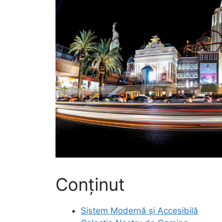
Conținut
Sistem Modernă și Accesibilă