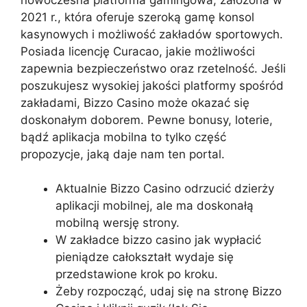
2021 r., która oferuje szeroką gamę konsol
kasynowych i możliwość zakładów sportowych.
Posiada licencję Curacao, jakie możliwości
zapewnia bezpieczeństwo oraz rzetelność. Jeśli
poszukujesz wysokiej jakości platformy spośród
zakładami, Bizzo Casino może okazać się
doskonałym doborem. Pewne bonusy, loterie,
bądź aplikacja mobilna to tylko część
propozycje, jaką daje nam ten portal.
Aktualnie Bizzo Casino odrzucić dzierży
aplikacji mobilnej, ale ma doskonałą
mobilną wersję strony.
W zakładce bizzo casino jak wypłacić
pieniądze całokształt wydaje się
przedstawione krok po kroku.
Żeby rozpocząć, udaj się na stronę Bizzo