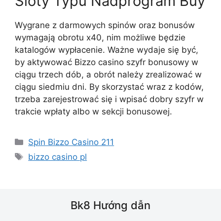
Sloty Typu Nadprogram Buy
Wygrane z darmowych spinów oraz bonusów
wymagają obrotu x40, nim możliwe będzie
katalogów wypłacenie. Ważne wydaje się być,
by aktywować Bizzo casino szyfr bonusowy w
ciągu trzech dób, a obrót należy zrealizować w
ciągu siedmiu dni. By skorzystać wraz z kodów,
trzeba zarejestrować się i wpisać dobry szyfr w
trakcie wpłaty albo w sekcji bonusowej.
Danh
Spin Bizzo Casino 211
mục
Thẻ
bizzo casino pl
Bk8 Hướng dẫn