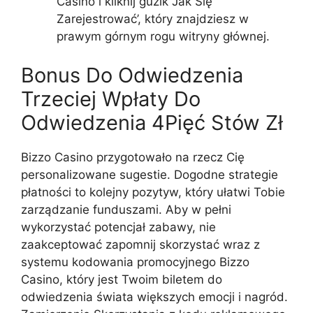
Casino i kliknij guzik ‘Jak Się
Zarejestrować’, który znajdziesz w
prawym górnym rogu witryny głównej.
Bonus Do Odwiedzenia
Trzeciej Wpłaty Do
Odwiedzenia 4Pięć Stów Zł
Bizzo Casino przygotowało na rzecz Cię
personalizowane sugestie. Dogodne strategie
płatności to kolejny pozytyw, który ułatwi Tobie
zarządzanie funduszami. Aby w pełni
wykorzystać potencjał zabawy, nie
zaakceptować zapomnij skorzystać wraz z
systemu kodowania promocyjnego Bizzo
Casino, który jest Twoim biletem do
odwiedzenia świata większych emocji i nagród.