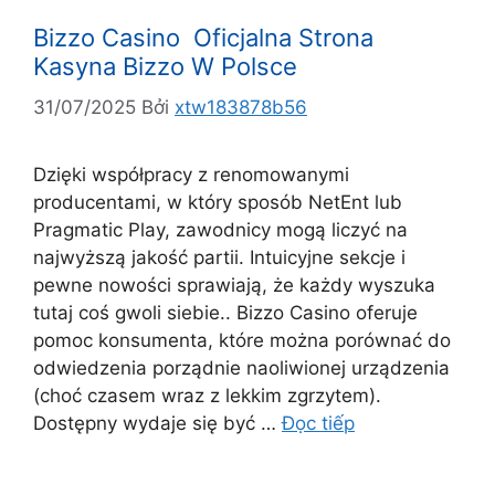
Bizzo Casino ️ Oficjalna Strona
Kasyna Bizzo W Polsce
31/07/2025
Bởi
xtw183878b56
Dzięki współpracy z renomowanymi
producentami, w który sposób NetEnt lub
Pragmatic Play, zawodnicy mogą liczyć na
najwyższą jakość partii. Intuicyjne sekcje i
pewne nowości sprawiają, że każdy wyszuka
tutaj coś gwoli siebie.. Bizzo Casino oferuje
pomoc konsumenta, które można porównać do
odwiedzenia porządnie naoliwionej urządzenia
(choć czasem wraz z lekkim zgrzytem).
Dostępny wydaje się być …
Đọc tiếp