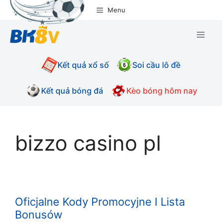
Chuyển
Menu
đến
nội
Men
dung
Kết quả xổ số
Soi cầu lô đề
Kết quả bóng đá
Kèo bóng hôm nay
bizzo casino pl
Oficjalne Kody Promocyjne I Lista
Bonusów