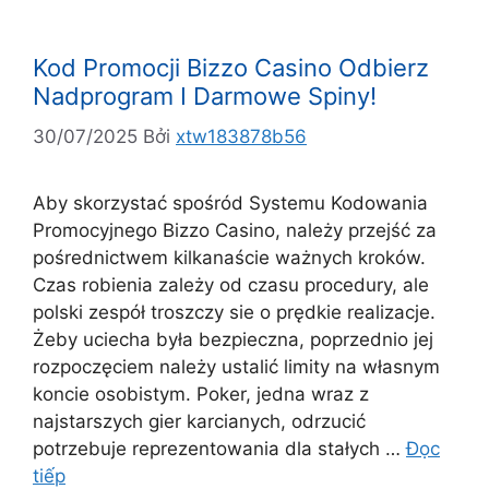
Kod Promocji Bizzo Casino Odbierz
Nadprogram I Darmowe Spiny!
30/07/2025
Bởi
xtw183878b56
Aby skorzystać spośród Systemu Kodowania
Promocyjnego Bizzo Casino, należy przejść za
pośrednictwem kilkanaście ważnych kroków.
Czas robienia zależy od czasu procedury, ale
polski zespół troszczy sie o prędkie realizacje.
Żeby uciecha była bezpieczna, poprzednio jej
rozpoczęciem należy ustalić limity na własnym
koncie osobistym. Poker, jedna wraz z
najstarszych gier karcianych, odrzucić
potrzebuje reprezentowania dla stałych …
Đọc
tiếp