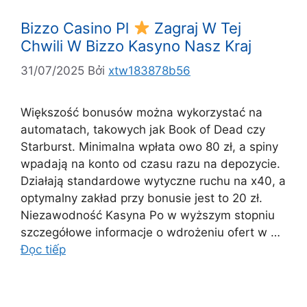
Bizzo Casino Pl
Zagraj W Tej
Chwili W Bizzo Kasyno Nasz Kraj
31/07/2025
Bởi
xtw183878b56
Większość bonusów można wykorzystać na
automatach, takowych jak Book of Dead czy
Starburst. Minimalna wpłata owo 80 zł, a spiny
wpadają na konto od czasu razu na depozycie.
Działają standardowe wytyczne ruchu na x40, a
optymalny zakład przy bonusie jest to 20 zł.
Niezawodność Kasyna Po w wyższym stopniu
szczegółowe informacje o wdrożeniu ofert w …
Đọc tiếp